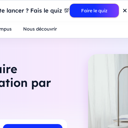
wer BI : construisez votre premier dashboard de A à Z
-
Mardi
11
Ao
e lancer ? Fais le quiz 💯
Faire le quiz
ntreprises
mpus
Nous découvrir
ire
ation par