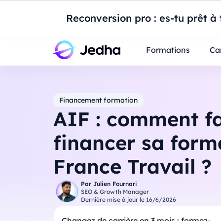
Introduction à Po
Reconversion pro : es-tu prêt à t
Professionnels
Étudiants
Parents
E
Formations
Ca
Financement formation
AIF : comment fa
financer sa form
France Travail ?
Par
Julien Fournari
SEO & Growth Manager
Dernière mise à jour le
16/6/2026
Changez de carrière en 3 mois : formez-