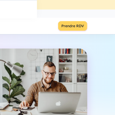
ût
à
18:00
S'inscrire
Prendre RDV