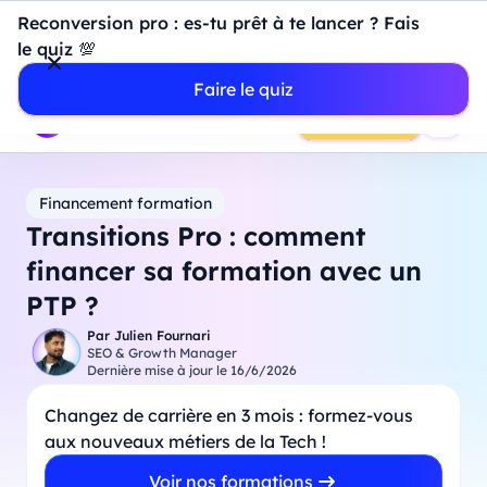
Introduction à Power BI : construisez votre premier
Reconversion pro : es-tu prêt à te lancer ? Fais
dashboard de A à Z
-
Mardi
11
Août
à
18h00
le quiz 💯
Professionnels
Étudiants
Parents
Entreprises
Faire le quiz
Prendre RDV
Financement formation
Transitions Pro : comment
financer sa formation avec un
PTP ?
Par
Julien Fournari
SEO & Growth Manager
Dernière mise à jour le
16/6/2026
Changez de carrière en 3 mois : formez-vous
aux nouveaux métiers de la Tech !
Voir nos formations