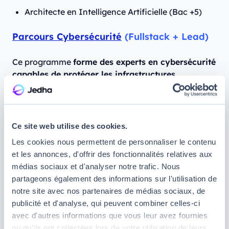
Architecte en Intelligence Artificielle (Bac +5)
Parcours Cybersécurité
(Fullstack + Lead)
Ce programme
forme des experts en cybersécurité
capables de protéger les infrastructures
informatiques des entreprises
contre les
cyberattaques. Vous y apprendrez la gestion des
incidents, l’analyse des menaces et la sécurisation
des réseaux.
Ce site web utilise des cookies.
Durée :
600 heures
Les cookies nous permettent de personnaliser le contenu
Certification obtenue :
Administrateur
et les annonces, d'offrir des fonctionnalités relatives aux
d’Infrastructures Sécurisées (Bac +4)
médias sociaux et d'analyser notre trafic. Nous
partageons également des informations sur l'utilisation de
💡
Vous débutez dans l’un de ces domaines ?
notre site avec nos partenaires de médias sociaux, de
publicité et d'analyse, qui peuvent combiner celles-ci
Nos parcours en Data et Cybersécurité
avec d'autres informations que vous leur avez fournies
nécessitent des bases en programmation.
Si vous
ou qu'ils ont collectées lors de votre utilisation de leurs