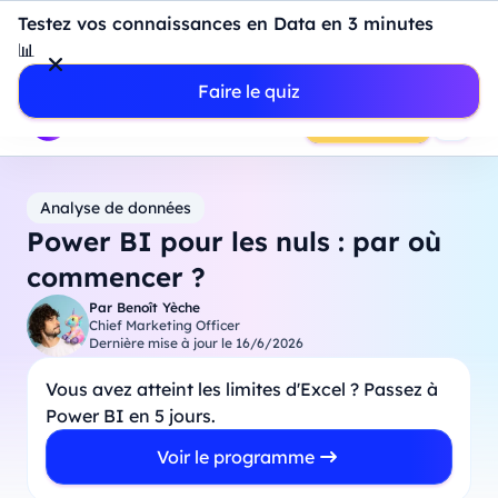
Introduction à Power BI : construisez votre premier
Testez vos connaissances en Data en 3 minutes
dashboard de A à Z
-
Mardi
11
Août
à
18h00
📊
Professionnels
Étudiants
Parents
Entreprises
Faire le quiz
Prendre RDV
Analyse de données
Power BI pour les nuls : par où
commencer ?
Par
Benoît Yèche
Chief Marketing Officer
Dernière mise à jour le
16/6/2026
Vous avez atteint les limites d'Excel ? Passez à
Power BI en 5 jours.
Voir le programme