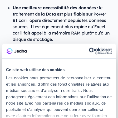
Une meilleure accessibilité des données
: le
traitement de la Data est plus fiable sur Power
BI car il opère directement depuis les données
sources. Il est également plus rapide qu’Excel
car il fait appel à la mémoire RAM plutôt qu’à un
disque de stockage.
Une plus grande sécurité
: l’interface de Power
BI permet de contrôler l’accès aux données sur
le Cloud en attribuant des rôles différents aux
contributeurs.
Ce site web utilise des cookies.
Des dashboards plus poussés et plus
Les cookies nous permettent de personnaliser le contenu
esthétiques
: Power BI propose des
et les annonces, d'offrir des fonctionnalités relatives aux
fonctionnalités plus avancées en termes de
médias sociaux et d'analyser notre trafic. Nous
rendu visuel en intégrant des graphiques 2D/3D
partageons également des informations sur l'utilisation de
via WebGL et des visuels R.
notre site avec nos partenaires de médias sociaux, de
publicité et d'analyse, qui peuvent combiner celles-ci
avec d'autres informations que vous leur avez fournies