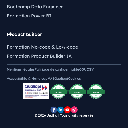
Bootcamp Data Engineer
Formation Power BI
Product builder
Formation No-code & Low-code
Formation Product Builder IA
Mentions légales
Politique de confidentialité
CGU
CGV
Accessibilité & Handicap
VAE
Qualiopi
Cookies
© 2026
Jedha | Tous droits réservés
Page
Page
Chaîne
Pofil
Facebook
LinkedIn
YouTube
Instagram