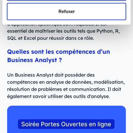
tant que Data Analyst, les compétences en analyse
de données, statistiques et programmation, ainsi
Refuser
que des connaissances dans le domaine
d'application spécifique sont requises. Il est
essentiel de maîtriser les outils tels que Python, R,
SQL et Excel pour réussir dans ce rôle.
Quelles sont les compétences d’un
Business Analyst ?
Un Business Analyst doit posséder des
compétences en analyse de données, modélisation,
résolution de problèmes et communication. Il doit
également savoir utiliser des outils d'analyse.