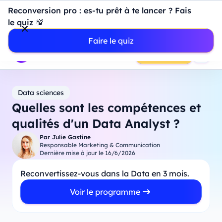
Introduction à Power BI : construisez votre premier
Reconversion pro : es-tu prêt à te lancer ? Fais
dashboard de A à Z
-
Mardi
11
Août
à
18h00
le quiz 💯
Professionnels
Étudiants
Parents
Entreprises
Faire le quiz
Prendre RDV
Data sciences
Quelles sont les compétences et
qualités d'un Data Analyst ?
Par
Julie Gastine
Responsable Marketing & Communication
Dernière mise à jour le
16/6/2026
Reconvertissez-vous dans la Data en 3 mois.
Voir le programme