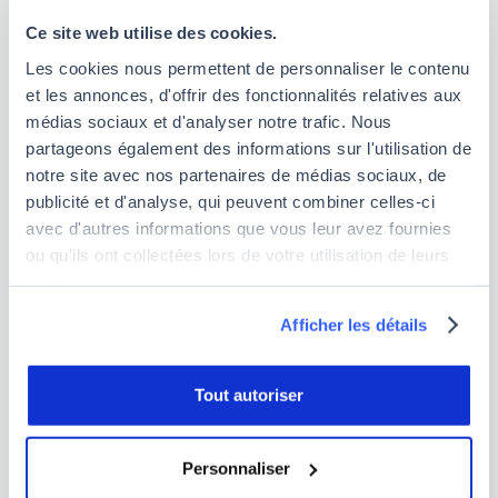
qualités dites comportementales. La maîtrise des
Ce site web utilise des cookies.
langages de programmation, des outils d'analyse
Les cookies nous permettent de personnaliser le contenu
de données et de dataviz est essentielle. Cependant,
et les annonces, d'offrir des fonctionnalités relatives aux
comme expliqué dans notre article, il est également
médias sociaux et d'analyser notre trafic. Nous
nécessaire d’avoir des soft skills telles que la
partageons également des informations sur l'utilisation de
curiosité, la résolution de problèmes et la
notre site avec nos partenaires de médias sociaux, de
communication par exemple.
publicité et d'analyse, qui peuvent combiner celles-ci
avec d'autres informations que vous leur avez fournies
Avec la révolution des données en cours, la
ou qu'ils ont collectées lors de votre utilisation de leurs
demande pour les Data Analysts reste extrêmement
services.
forte.
Afficher les détails
Questions fréquentes
Tout autoriser
Qui peut devenir Data Analyst ?
Personnaliser
Pour réussir une reconversion professionnelle en