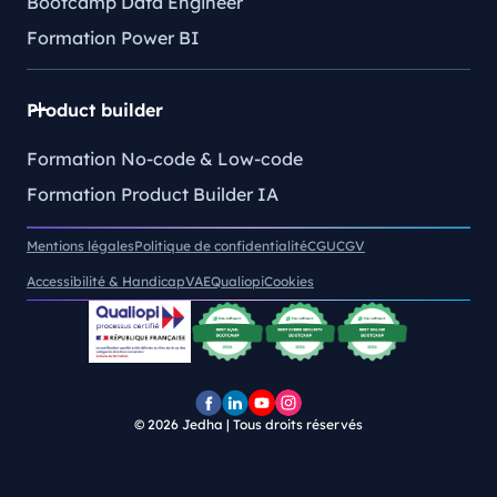
Bootcamp Data Engineer
Formation Power BI
Product builder
Formation No-code & Low-code
Formation Product Builder IA
Mentions légales
Politique de confidentialité
CGU
CGV
Accessibilité & Handicap
VAE
Qualiopi
Cookies
© 2026
Jedha | Tous droits réservés
Page
Page
Chaîne
Pofil
Facebook
LinkedIn
YouTube
Instagram
Jedha
Jedha
Jedha
Jedha