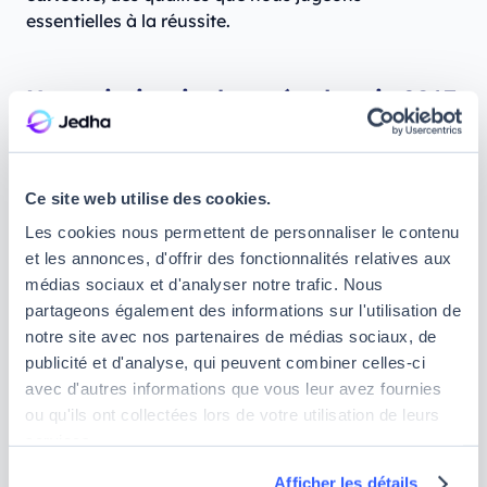
essentielles à la réussite.
Une mission inchangée depuis 2017
Depuis le premier jour, notre mission reste la même :
démocratiser l’accès à la Tech
et permettre à
Ce site web utilise des cookies.
chacun, jeunes bacheliers comme professionnels en
Les cookies nous permettent de personnaliser le contenu
reconversion, d’en faire son métier.
et les annonces, d'offrir des fonctionnalités relatives aux
Avec le lancement de la Jedha AI School, nous
médias sociaux et d'analyser notre trafic. Nous
ouvrons un nouveau chapitre sans tourner la page
partageons également des informations sur l'utilisation de
de la formation professionnelle pour autant. Nos
notre site avec nos partenaires de médias sociaux, de
parcours historiques destinés aux actifs
publicité et d'analyse, qui peuvent combiner celles-ci
continueront à se développer aux côtés de
avec d'autres informations que vous leur avez fournies
nouveaux programmes, toujours certifiants et en
ou qu'ils ont collectées lors de votre utilisation de leurs
avance sur les technologies enseignées.
services.
Afficher les détails