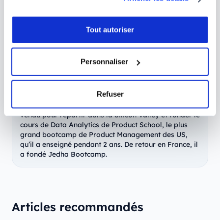
Antoine Krajnc
Tout autoriser
CEO & Fondateur
Personnaliser
Antoine est le CEO et fondateur de Jedha. Diplômé
d’Audencia Business School et de UC Berkeley,
Antoine a travaillé pendant plus de 3 ans en tant que
Refuser
Business Analyst à San Francisco et à Paris. Il a
ensuite fondé sa première entreprise Evohé qu’il a
vendu pour repartir dans la Silicon Valley et fonder le
cours de Data Analytics de Product School, le plus
grand bootcamp de Product Management des US,
qu’il a enseigné pendant 2 ans. De retour en France, il
a fondé Jedha Bootcamp.
Articles recommandés