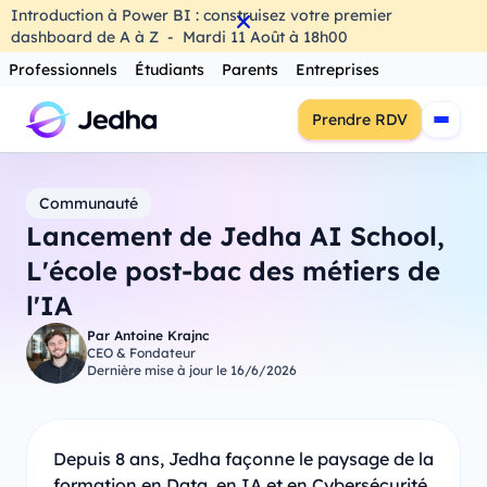
Introduction à Power BI : construisez votre premier
dashboard de A à Z
-
Mardi
11
Août
à
18h00
Professionnels
Étudiants
Parents
Entreprises
Prendre RDV
Communauté
Lancement de Jedha AI School,
L'école post-bac des métiers de
l'IA
Par
Antoine Krajnc
CEO & Fondateur
Dernière mise à jour le
16/6/2026
Depuis 8 ans, Jedha façonne le paysage de la
formation en Data, en IA et en Cybersécurité.