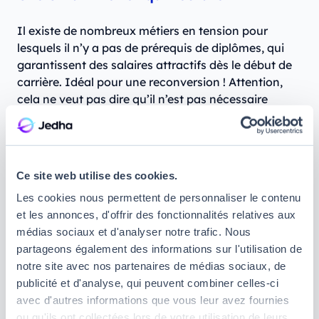
Il existe de nombreux métiers en tension pour
lesquels il n’y a pas de prérequis de diplômes, qui
garantissent des salaires attractifs dès le début de
carrière. Idéal pour une reconversion ! Attention,
cela ne veut pas dire qu’il n’est pas nécessaire
d’acquérir via la formation des compétences
spécifiques. Voici quelques exemples qui pourraient
vous surprendre :
Ce site web utilise des cookies.
5 métiers qui recrutent sans diplôme
Les cookies nous permettent de personnaliser le contenu
universitaire
et les annonces, d'offrir des fonctionnalités relatives aux
médias sociaux et d'analyser notre trafic. Nous
Plombier
partageons également des informations sur l'utilisation de
Pentester
notre site avec nos partenaires de médias sociaux, de
Chauffeur poids lourd
publicité et d'analyse, qui peuvent combiner celles-ci
avec d'autres informations que vous leur avez fournies
Analyste data
ou qu'ils ont collectées lors de votre utilisation de leurs