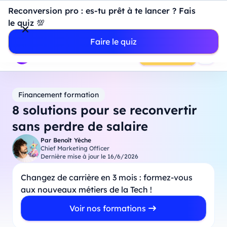
Introduction à Power BI : construisez votre premier
Reconversion pro : es-tu prêt à te lancer ? Fais
dashboard de A à Z
-
Mardi
11
Août
à
18h00
le quiz 💯
Professionnels
Étudiants
Parents
Entreprises
Faire le quiz
Prendre RDV
Financement formation
8 solutions pour se reconvertir
sans perdre de salaire
Par
Benoît Yèche
Chief Marketing Officer
Dernière mise à jour le
16/6/2026
Changez de carrière en 3 mois : formez-vous
aux nouveaux métiers de la Tech !
Voir nos formations