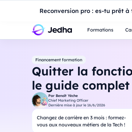
Introduction à Po
Reconversion pro : es-tu prêt à t
Professionnels
Étudiants
Parents
E
Formations
Ca
Financement formation
Quitter la foncti
le guide complet
Par
Benoît Yèche
Chief Marketing Officer
Dernière mise à jour le
16/6/2026
Changez de carrière en 3 mois : formez-
vous aux nouveaux métiers de la Tech !