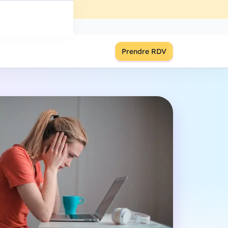
ût
à
18:00
S'inscrire
Prendre RDV