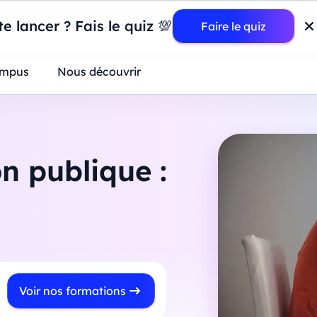
wer BI : construisez votre premier dashboard de A à Z
-
Mardi
11
Ao
e lancer ? Fais le quiz 💯
Faire le quiz
ntreprises
mpus
Nous découvrir
on publique :
Voir nos formations