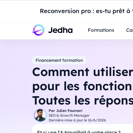
Introduction à Po
Reconversion pro : es-tu prêt à t
Professionnels
Étudiants
Parents
E
Formations
Ca
Financement formation
Comment utilise
pour les fonction
Toutes les réponse
Par
Julien Fournari
SEO & Growth Manager
Dernière mise à jour le
16/6/2026
Et si une IA travaillait à votre place ?