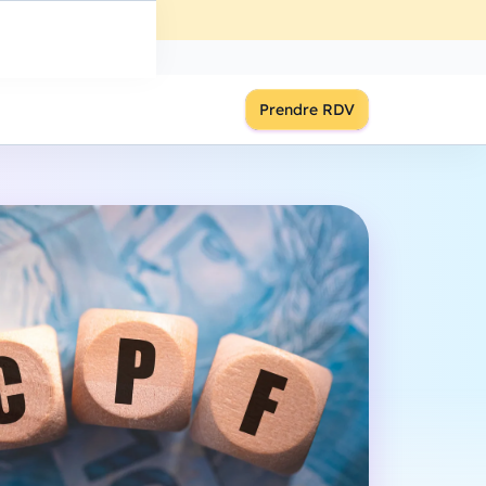
ût
à
18:00
S'inscrire
Prendre RDV