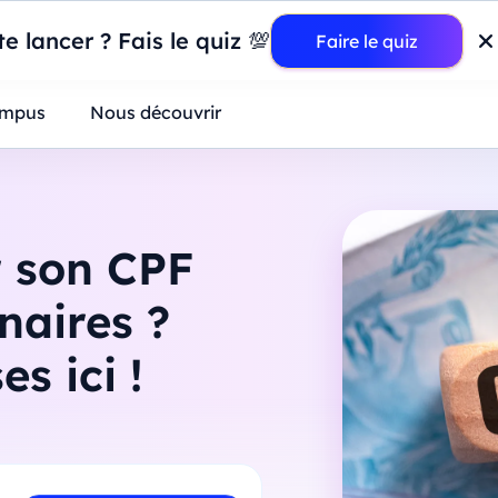
wer BI : construisez votre premier dashboard de A à Z
-
Mardi
11
Ao
e lancer ? Fais le quiz 💯
Faire le quiz
ntreprises
mpus
Nous découvrir
r son CPF
naires ?
s ici !