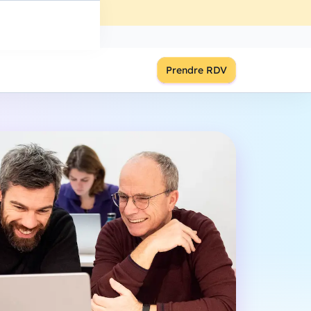
ût
à
18:00
S'inscrire
Prendre RDV