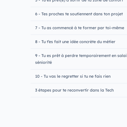
5 - Tu es prêt(e) à sortir de ta zone de confort
6 - Tes proches te soutiennent dans ton projet
7 - Tu as commencé à te former par toi-même
8 - Tu t’es fait une idée concrète du métier
9 - Tu es prêt à perdre temporairement en salai
séniorité
10 - Tu vas le regretter si tu ne fais rien
3 étapes pour te reconvertir dans la Tech