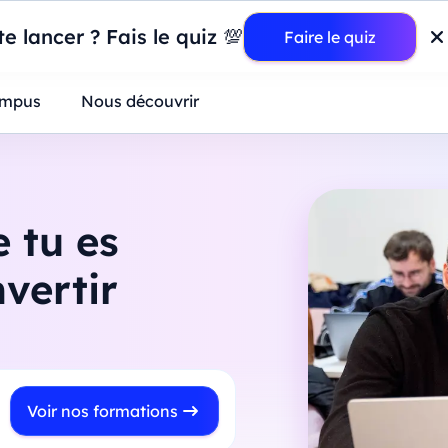
wer BI : construisez votre premier dashboard de A à Z
-
Mardi
11
Ao
e lancer ? Fais le quiz 💯
Faire le quiz
ntreprises
mpus
Nous découvrir
 tu es
nvertir
Voir nos formations