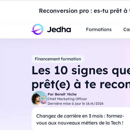
Introduction à Po
Reconversion pro : es-tu prêt à t
Professionnels
Étudiants
Parents
E
Formations
Ca
Financement formation
Les 10 signes que
prêt(e) à te reco
Par
Benoît Yèche
Chief Marketing Officer
Dernière mise à jour le
16/6/2026
Changez de carrière en 3 mois : formez-
vous aux nouveaux métiers de la Tech !