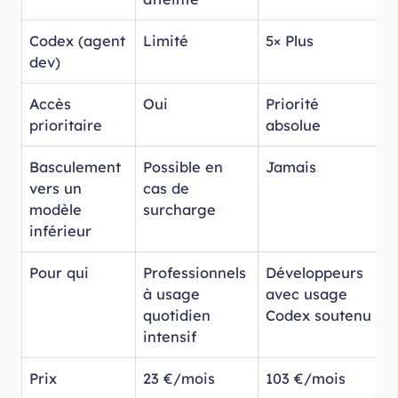
Codex (agent
Limité
5× Plus
2
dev)
Accès
Oui
Priorité
P
prioritaire
absolue
Basculement
Possible en
Jamais
J
vers un
cas de
modèle
surcharge
inférieur
Pour qui
Professionnels
Développeurs
D
à usage
avec usage
a
quotidien
Codex soutenu
C
intensif
i
Prix
23 €/mois
103 €/mois
2