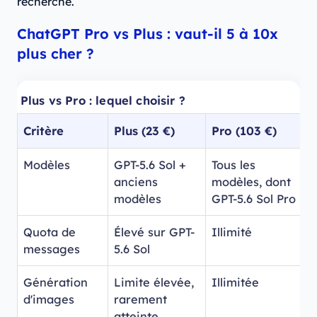
recherche.
ChatGPT Pro vs Plus : vaut-il 5 à 10x
plus cher ?
Plus vs Pro : lequel choisir ?
Critère
Plus (23 €)
Pro (103 €)
P
Modèles
GPT-5.6 Sol +
Tous les
T
anciens
modèles, dont
d
modèles
GPT-5.6 Sol Pro
P
Quota de
Élevé sur GPT-
Illimité
I
messages
5.6 Sol
Génération
Limite élevée,
Illimitée
I
d'images
rarement
atteinte