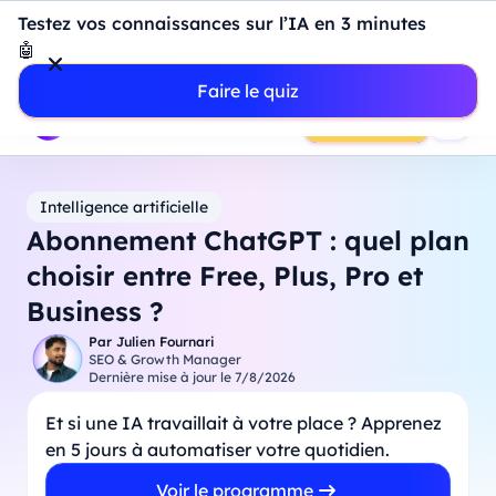
Introduction à Power BI : construisez votre premier
Testez vos connaissances sur l’IA en 3 minutes
dashboard de A à Z
-
Mardi
11
Août
à
18h00
🤖
Professionnels
Étudiants
Parents
Entreprises
Faire le quiz
Prendre RDV
Intelligence artificielle
Abonnement ChatGPT : quel plan
choisir entre Free, Plus, Pro et
Business ?
Par
Julien Fournari
SEO & Growth Manager
Dernière mise à jour le
7/8/2026
Et si une IA travaillait à votre place ? Apprenez
en 5 jours à automatiser votre quotidien.
Voir le programme