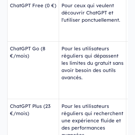
ChatGPT Free (0 €)
Pour ceux qui veulent
GP
découvrir ChatGPT et
av
l'utiliser ponctuellement.
éc
il
dé
ChatGPT Go (8
Pour les utilisateurs
GP
€/mois)
réguliers qui dépassent
av
les limites du gratuit sans
él
avoir besoin des outils
fo
avancés.
an
fi
mé
ChatGPT Plus (23
Pour les utilisateurs
GP
€/mois)
réguliers qui recherchent
cu
une expérience fluide et
ré
des performances
et
avancées.
an