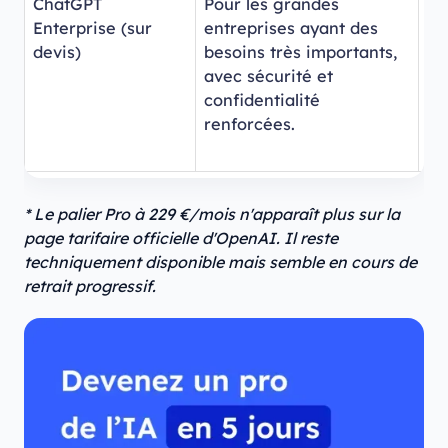
ChatGPT
Pour les grandes
GP
Enterprise (sur
entreprises ayant des
et
devis)
besoins très importants,
mo
avec sécurité et
po
confidentialité
d'
renforcées.
mo
pe
* Le palier Pro à 229 €/mois n'apparaît plus sur la
page tarifaire officielle d'OpenAI. Il reste
techniquement disponible mais semble en cours de
retrait progressif.