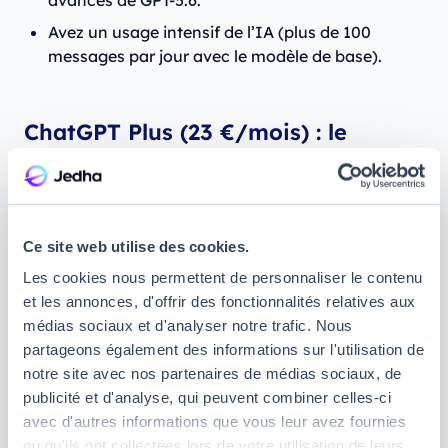
Avez un usage intensif de l’IA (plus de 100
messages par jour avec le modèle de base).
ChatGPT Plus (23 €/mois) : le
meilleur rapport qualité-prix
Ce qui change avec ChatGPT Plus
Ce site web utilise des cookies.
En optant pour l’
abonnement à ChatGPT Plus
, vous
Les cookies nous permettent de personnaliser le contenu
pourrez passer à la vitesse supérieure et disposer de
et les annonces, d'offrir des fonctionnalités relatives aux
fonctionnalités supplémentaires.
médias sociaux et d'analyser notre trafic. Nous
partageons également des informations sur l'utilisation de
Premier point notable : un curseur qui vous permet
notre site avec nos partenaires de médias sociaux, de
de régler directement le niveau de réflexion que
publicité et d'analyse, qui peuvent combiner celles-ci
ChatGPT applique à sa réponse, du plus rapide au
avec d'autres informations que vous leur avez fournies
plus approfondi, sans avoir à choisir entre plusieurs
ou qu'ils ont collectées lors de votre utilisation de leurs