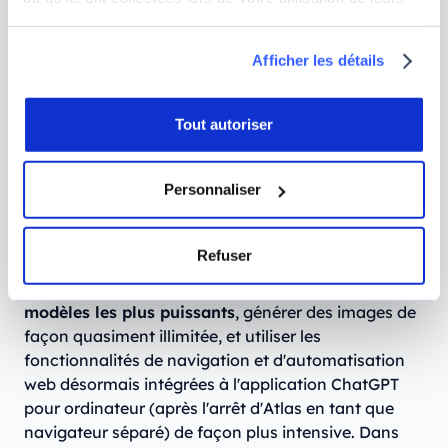
modèles séparés : fini la distinction entre modes
services.
Instant/Thinking/Auto, tout se joue désormais sur
ce seul réglage avec GPT-5.6 Sol.
Afficher les détails
Deuxième différence notable : vous pouvez
adapter
le ton de vos réponses en choisissant parmi 8
Tout autoriser
personnalités
(amicale, professionnelle, quirky,
candide, équilibrée, créative, cynique, nerdy).
Personnaliser
Enfin, dernier point important, avec l’abonnement à
ChatGPT Plus, vous débloquerez des
quotas
Refuser
beaucoup plus élevés
. Vous pourrez ainsi envoyer
beaucoup plus de
messages à ChatGPT et à ses
modèles les plus puissants
, générer des images de
façon quasiment illimitée, et utiliser les
fonctionnalités de navigation et d'automatisation
web désormais intégrées à l'application ChatGPT
pour ordinateur (après l'arrêt d'Atlas en tant que
navigateur séparé) de façon plus intensive. Dans