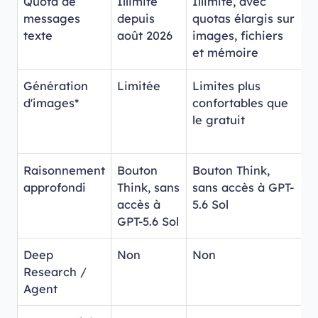
Quota de
Illimité
Illimité, avec
Q
messages
depuis
quotas élargis sur
G
texte
août 2026
images, fichiers
r
et mémoire
e
Génération
Limitée
Limites plus
L
d'images*
confortables que
r
le gratuit
a
p
Raisonnement
Bouton
Bouton Think,
C
approfondi
Think, sans
sans accès à GPT-
r
accès à
5.6 Sol
c
GPT-5.6 Sol
5
Deep
Non
Non
O
Research /
Agent