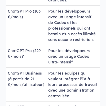
ChatGPT Pro (103
Pour les développeurs
GP
€/mois)
avec un usage intensif
to
de Codex et les
Co
professionnels qui ont
besoin d'un accès illimité
sans aucune restriction.
ChatGPT Pro (229
Pour les développeurs
GP
€/mois)*
avec un usage Codex
to
ultra-intensif.
Co
ChatGPT Business
Pour les équipes qui
GP
(à partir de 21
veulent intégrer l'IA à
et
€/mois/utilisateur)
leurs processus de travail
au
avec une administration
mo
centralisée.