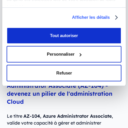
stockage et la mise en réseau.
services.
Afficher les détails
Prérequis :
aucun prérequis technique n'est
nécessaire pour passer l'examen AZ-900, mais
une familiarité avec les concepts informatiques
Tout autoriser
généraux ou une expérience dans le domaine
peut être bénéfique.
Personnaliser
Prix :
vous devrez débourser 76 € pour pouvoir
passer cet examen en France.
Refuser
6. Certifié Microsoft : Azure
Administrator Associate (AZ-104) -
devenez un pilier de l'administration
Cloud
Le titre
AZ-104, Azure Administrator Associate
,
valide votre capacité à gérer et administrer