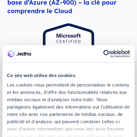
base d’Azure (AZ-900) – la clé pour
comprendre le Cloud
Ce site web utilise des cookies.
Les cookies nous permettent de personnaliser le contenu
et les annonces, d'offrir des fonctionnalités relatives aux
médias sociaux et d'analyser notre trafic. Nous
La
certification AZ-900 Microsoft Certified :
partageons également des informations sur l'utilisation de
Principes de base d’Azure
est conçue pour ceux qui
notre site avec nos partenaires de médias sociaux, de
souhaitent maîtriser les fondamentaux de la
publicité et d'analyse, qui peuvent combiner celles-ci
plateforme Azure et des services Cloud associés.
avec d'autres informations que vous leur avez fournies
Elle couvre ainsi des concepts tels que le calcul, le
ou qu'ils ont collectées lors de votre utilisation de leurs