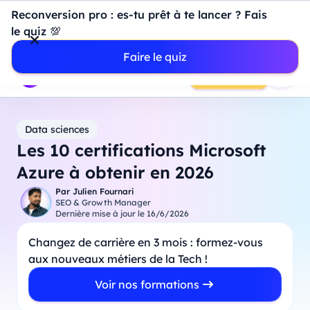
Introduction à Power BI : construisez votre premier
Reconversion pro : es-tu prêt à te lancer ? Fais
dashboard de A à Z
-
Mardi
11
Août
à
18h00
le quiz 💯
Professionnels
Étudiants
Parents
Entreprises
Faire le quiz
Prendre RDV
Data sciences
Les 10 certifications Microsoft
Azure à obtenir en 2026
Par
Julien Fournari
SEO & Growth Manager
Dernière mise à jour le
16/6/2026
Changez de carrière en 3 mois : formez-vous
aux nouveaux métiers de la Tech !
Voir nos formations