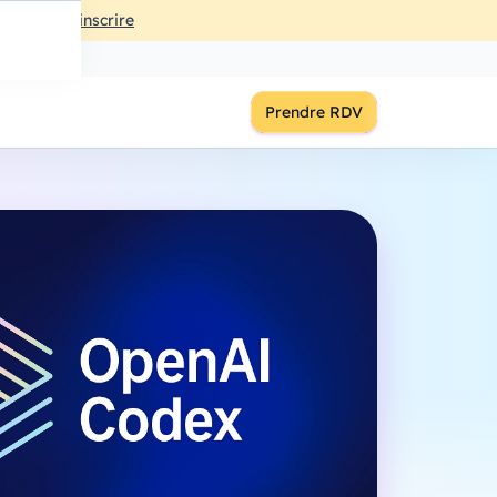
ût
à
18:00
S'inscrire
Prendre RDV