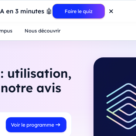
wer BI : construisez votre premier dashboard de A à Z
-
Mardi
11
Ao
IA en 3 minutes 🤖
Faire le quiz
ntreprises
mpus
Nous découvrir
utilisation,
notre avis
Voir le programme