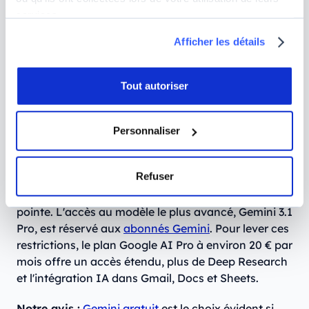
Générer des images grâce à Nano Banana 2, l'un
services.
des meilleurs générateurs d'images IA du
moment
Afficher les détails
Utiliser Gemini Live pour des conversations
vocales naturelles avec l'IA
Tout autoriser
Accéder à Deep Research en version limitée pour
des recherches approfondies
Personnaliser
Les limites à connaître :
le plan gratuit est
généreux, mais les limites sont dynamiques : elles
Refuser
varient selon la charge des serveurs, et vous pouvez
tomber sur des erreurs de quota aux heures de
pointe. L'accès au modèle le plus avancé, Gemini 3.1
Pro, est réservé aux
abonnés Gemini
. Pour lever ces
restrictions, le plan Google AI Pro à environ 20 € par
mois offre un accès étendu, plus de Deep Research
et l'intégration IA dans Gmail, Docs et Sheets.
Notre avis :
Gemini gratuit
est le choix évident si