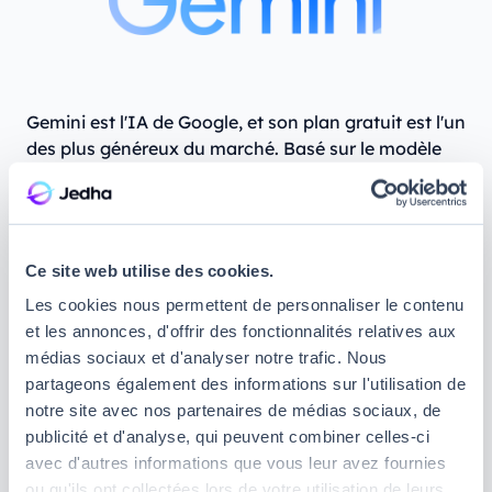
Gemini est l'IA de Google, et son plan gratuit est l'un
des plus généreux du marché. Basé sur le modèle
Gemini 3.5 Flash, l'assistant se distingue par sa
rapidité et surtout par son intégration native à
l'écosystème Google. Si vous utilisez Gmail, Google
Drive ou Google Docs au quotidien, Gemini devient
Ce site web utilise des cookies.
un allié redoutable, capable de puiser directement
Les cookies nous permettent de personnaliser le contenu
dans vos fichiers et vos emails pour vous répondre.
et les annonces, d'offrir des fonctionnalités relatives aux
Ce que vous pouvez faire gratuitement :
médias sociaux et d'analyser notre trafic. Nous
partageons également des informations sur l'utilisation de
Discuter sans limites strictes avec le modèle
notre site avec nos partenaires de médias sociaux, de
Flash, très rapide et capable de gérer texte,
publicité et d'analyse, qui peuvent combiner celles-ci
images et code
avec d'autres informations que vous leur avez fournies
ou qu'ils ont collectées lors de votre utilisation de leurs