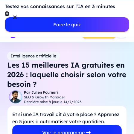
Introduction à Power BI : construisez votre premier
Testez vos connaissances sur l’IA en 3 minutes
dashboard de A à Z
-
Mardi
11
Août
à
18h00
🤖
Professionnels
Étudiants
Parents
Entreprises
Faire le quiz
Prendre RDV
Intelligence artificielle
Les 15 meilleures IA gratuites en
2026 : laquelle choisir selon votre
besoin ?
Par
Julien Fournari
SEO & Growth Manager
Dernière mise à jour le
14/7/2026
Et si une IA travaillait à votre place ? Apprenez
en 5 jours à automatiser votre quotidien.
Voir le programme