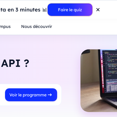
wer BI : construisez votre premier dashboard de A à Z
-
Mardi
11
Ao
ta en 3 minutes 📊
Faire le quiz
ntreprises
mpus
Nous découvrir
 API ?
Voir le programme