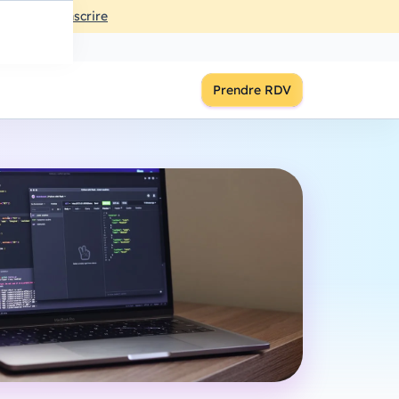
ût
à
18:00
S'inscrire
Prendre RDV