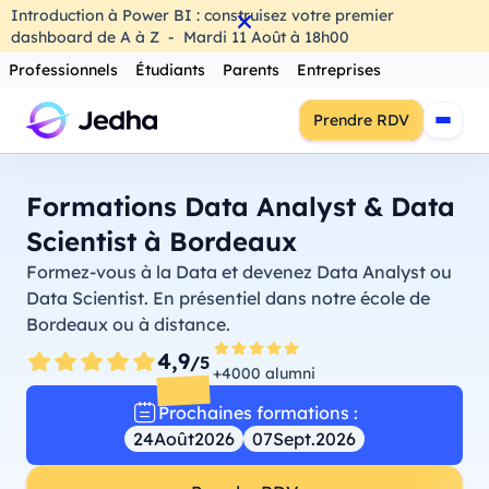
Introduction à Power BI : construisez votre premier
dashboard de A à Z
-
Mardi
11
Août
à
18h00
Professionnels
Étudiants
Parents
Entreprises
Prendre RDV
Formations Data Analyst & Data
Scientist à Bordeaux
Formez-vous à la Data et devenez Data Analyst ou
Data Scientist. En présentiel dans notre école de
Bordeaux ou à distance.
4,9
/5
+4000 alumni
Prochaines formations :
24
Août
2026
07
Sept.
2026