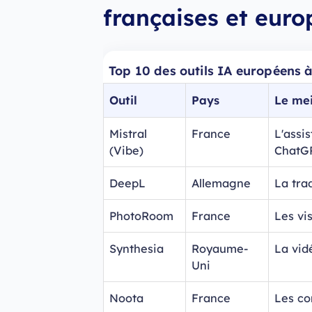
françaises et eur
Top 10 des outils IA européens 
Outil
Pays
Le mei
Mistral
France
L'assis
(Vibe)
ChatG
DeepL
Allemagne
La tra
PhotoRoom
France
Les vi
Synthesia
Royaume-
La vid
Uni
Noota
France
Les co