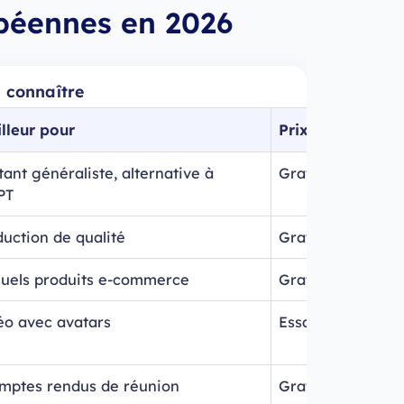
opéennes en 2026
à connaître
lleur pour
Prix
tant généraliste, alternative à
Gratuit + Pro dè
PT
duction de qualité
Gratuit + dès ~9
suels produits e-commerce
Gratuit + Pro dè
éo avec avatars
Essai puis dès ~
mptes rendus de réunion
Gratuit + Pro dè