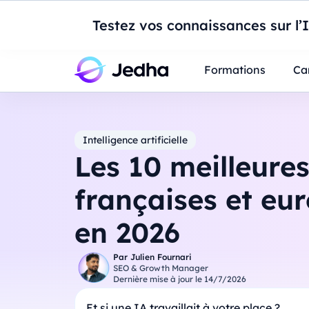
Introduction à Po
Testez vos connaissances sur l’
Professionnels
Étudiants
Parents
E
Formations
Ca
Intelligence artificielle
Les 10 meilleure
françaises et eu
en 2026
Par
Julien Fournari
SEO & Growth Manager
Dernière mise à jour le
14/7/2026
Et si une IA travaillait à votre place ?