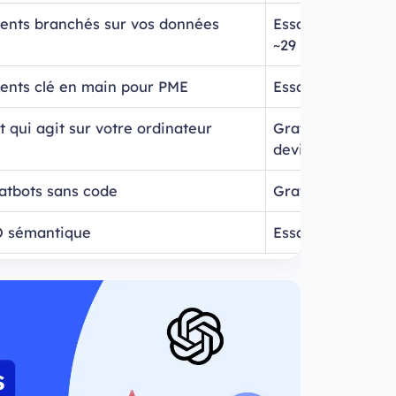
ents branchés sur vos données
Essai puis dès
~29 €/mois/utilis
ents clé en main pour PME
Essai 7 j puis dè
t qui agit sur votre ordinateur
Gratuit en bêta, 
devis
atbots sans code
Gratuit puis dès
O sémantique
Essai puis dès 4