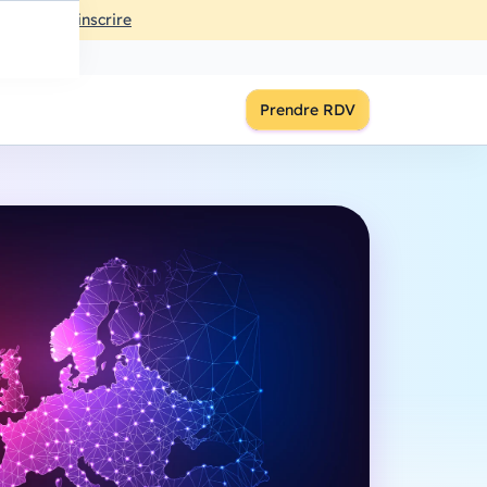
ût
à
18:00
S'inscrire
Prendre RDV