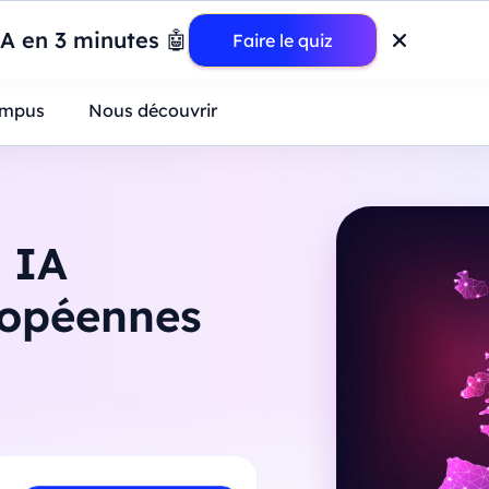
wer BI : construisez votre premier dashboard de A à Z
-
Mardi
11
Ao
IA en 3 minutes 🤖
Faire le quiz
ntreprises
mpus
Nous découvrir
s IA
ropéennes