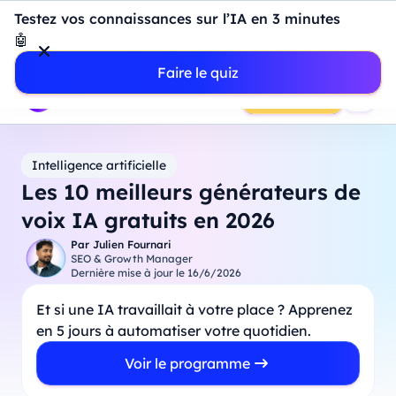
Introduction à Power BI : construisez votre premier
Testez vos connaissances sur l’IA en 3 minutes
dashboard de A à Z
-
Mardi
11
Août
à
18h00
🤖
Professionnels
Étudiants
Parents
Entreprises
Faire le quiz
Prendre RDV
Intelligence artificielle
Les 10 meilleurs générateurs de
voix IA gratuits en 2026
Par
Julien Fournari
SEO & Growth Manager
Dernière mise à jour le
16/6/2026
Et si une IA travaillait à votre place ? Apprenez
en 5 jours à automatiser votre quotidien.
Voir le programme