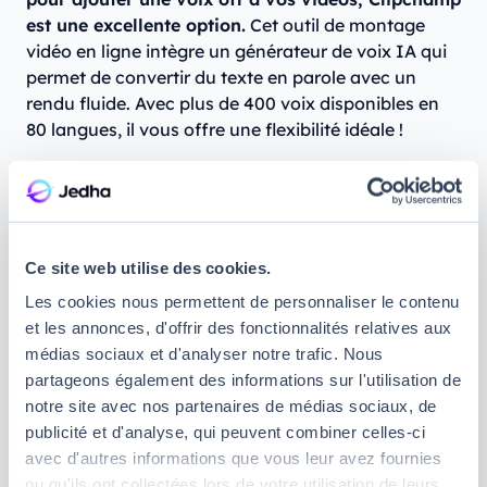
est une excellente option.
Cet outil de montage
vidéo en ligne intègre un générateur de voix IA qui
permet de convertir du texte en parole avec un
rendu fluide. Avec plus de 400 voix disponibles en
80 langues, il vous offre une flexibilité idéale !
Points forts et fonctionnalités clés :
Large choix de voix :
accédez à plus de 400
voix dans des tons variés, qu'ils soient neutres,
Ce site web utilise des cookies.
féminins ou masculins.
Les cookies nous permettent de personnaliser le contenu
Support multilingue :
générez des voix off dans
et les annonces, d'offrir des fonctionnalités relatives aux
plus de 80 langues.
médias sociaux et d'analyser notre trafic. Nous
Personnalisation avancée :
ajustez la hauteur et
partageons également des informations sur l'utilisation de
le rythme de la voix pour qu'elle corresponde
notre site avec nos partenaires de médias sociaux, de
parfaitement au ton de votre contenu.
publicité et d'analyse, qui peuvent combiner celles-ci
avec d'autres informations que vous leur avez fournies
Que permet le plan gratuit de Clipchamp ? Le
ou qu'ils ont collectées lors de votre utilisation de leurs