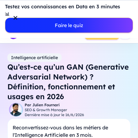
Introduction à Power BI : construisez votre premier
Testez vos connaissances en Data en 3 minutes
dashboard de A à Z
-
Mardi
11
Août
à
18h00
📊
Professionnels
Étudiants
Parents
Entreprises
Faire le quiz
Prendre RDV
Intelligence artificielle
Qu’est-ce qu’un GAN (Generative
Adversarial Network) ?
Définition, fonctionnement et
usages en 2026
Par
Julien Fournari
SEO & Growth Manager
Dernière mise à jour le
16/6/2026
Reconvertissez-vous dans les métiers de
l'Intelligence Artificielle en 3 mois.