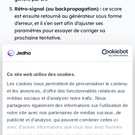
Rétro-signal (ou backpropagation) :
ce score
est ensuite retourné au générateur sous forme
d’erreur, et il s’en sert afin d’ajuster ses
paramètres pour essayer de corriger sa
prochaine tentative.
Boucle d’apprentissage :
ce duel se répète des
milliers de fois. Et plus il dure, plus les réseaux
antagonistes s’améliorent. Mais lorsque le
générateur réussit à tromper son adversaire sur
Ce site web utilise des cookies.
plusieurs tours, le travail s’arrête car on
considère qu’il a atteint son objectif : tromper le
Les cookies nous permettent de personnaliser le contenu
discriminateur en réussissant à générer des
et les annonces, d'offrir des fonctionnalités relatives aux
données synthétiques indiscernables du réel.
médias sociaux et d'analyser notre trafic. Nous
partageons également des informations sur l'utilisation de
Quels langages pour développer un
notre site avec nos partenaires de médias sociaux, de
publicité et d'analyse, qui peuvent combiner celles-ci
réseau antagoniste génératif ?
avec d'autres informations que vous leur avez fournies
ou qu'ils ont collectées lors de votre utilisation de leurs