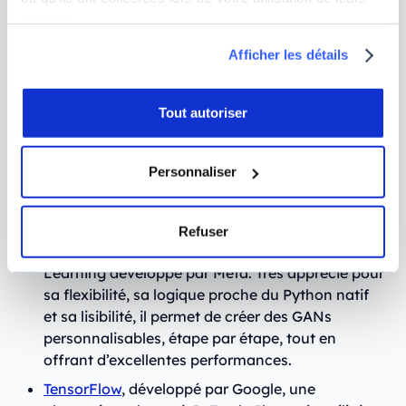
Parmi les frameworks, bibliothèques et
langages IA
services.
les plus utilisés pour développer un réseau
antagoniste génératif, voici les incontournables :
Afficher les détails
Python
, le langage de référence en Deep
Tout autoriser
Learning. Facile à apprendre, lisible et soutenu
par une immense communauté, grâce à ses
nombreuses bibliothèques, il permet de gérer à
Personnaliser
la fois la préparation des données, la
modélisation, et la visualisation. C’est le point
d’entrée naturel pour développer un GAN.
Refuser
PyTorch, un framework open source de Deep
Learning développé par Meta. Très apprécié pour
sa flexibilité, sa logique proche du Python natif
et sa lisibilité, il permet de créer des GANs
personnalisables, étape par étape, tout en
offrant d’excellentes performances.
TensorFlow
, développé par Google, une