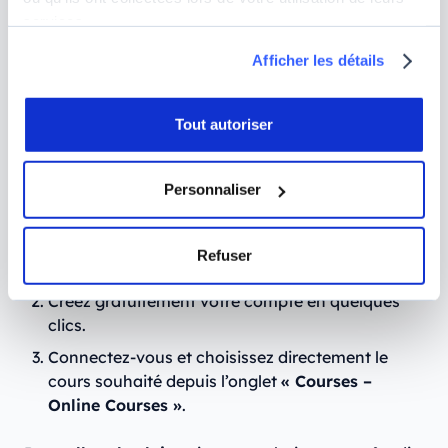
entre échantillon et population, distribution
services.
normale, intervalles de confiance et tests
statistiques (T-tests). Un indispensable pour
Afficher les détails
analyser rigoureusement vos données.
Comment profiter des cours gratuits
Tout autoriser
pour devenir Data Analyst sur
JULIE
?
Personnaliser
L’inscription est très simple :
Rendez-vous sur notre plateforme
JULIE by
Refuser
Jedha.
Créez gratuitement votre compte en quelques
clics.
Connectez-vous et choisissez directement le
cours souhaité depuis l’onglet
« Courses –
Online Courses »
.