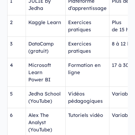
1
JULIE by
Plateforme
Plus de 2
Jedha
d’apprentissage
2
Kaggle Learn
Exercices
Plus
pratiques
de 15 heu
3
DataCamp
Exercices
8 à 12 he
(gratuit)
pratiques
4
Microsoft
Formation en
17 à 30 h
Learn
ligne
Power BI
5
Jedha School
Vidéos
Variable
(YouTube)
pédagogiques
6
Alex The
Tutoriels vidéo
Variable
Analyst
(YouTube)