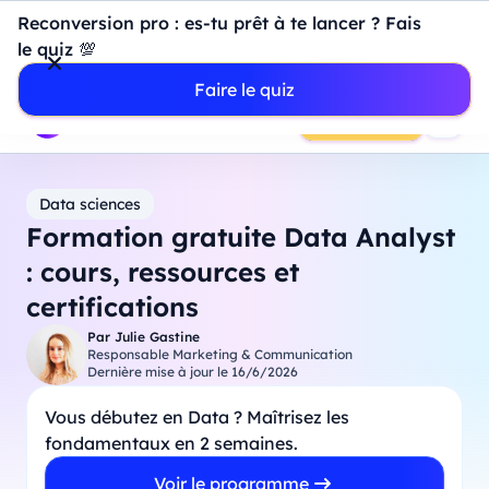
Introduction à Power BI : construisez votre premier
Reconversion pro : es-tu prêt à te lancer ? Fais
dashboard de A à Z
-
Mardi
11
Août
à
18h00
le quiz 💯
Professionnels
Étudiants
Parents
Entreprises
Faire le quiz
Prendre RDV
Data sciences
Formation gratuite Data Analyst
: cours, ressources et
certifications
Par
Julie Gastine
Responsable Marketing & Communication
Dernière mise à jour le
16/6/2026
Vous débutez en Data ? Maîtrisez les
fondamentaux en 2 semaines.
Voir le programme