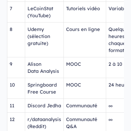
7
LeCoinStat
Tutoriels vidéo
Variable
(YouTube)
8
Udemy
Cours en ligne
Quelques
(sélection
heures p
gratuite)
chaque
formatio
9
Alison
MOOC
2 à 10 he
Data Analysis
10
Springboard
MOOC
24 heure
Free Course
11
Discord Jedha
Communauté
∞
12
r/dataanalysis
Communauté
∞
(Reddit)
Q&A