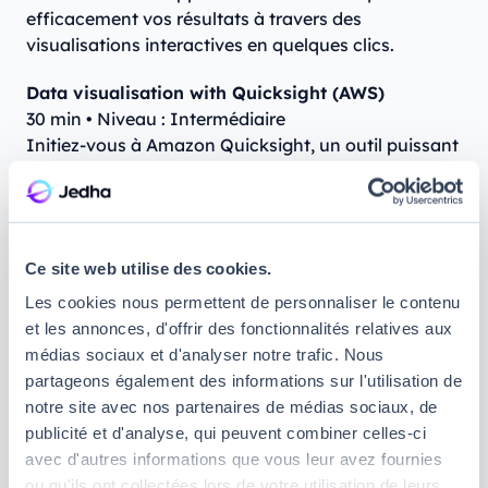
efficacement vos résultats à travers des
visualisations interactives en quelques clics.
Data visualisation with Quicksight (AWS)
30 min • Niveau : Intermédiaire
Initiez-vous à Amazon Quicksight, un outil puissant
pour visualiser simplement vos données dans le
cloud. Cette formation rapide est idéale pour
découvrir une alternative efficace à Tableau ou
Power BI.
Ce site web utilise des cookies.
Statistiques appliquées à l’analyse de
Les cookies nous permettent de personnaliser le contenu
données
et les annonces, d'offrir des fonctionnalités relatives aux
médias sociaux et d'analyser notre trafic. Nous
partageons également des informations sur l'utilisation de
Statistics Basics
notre site avec nos partenaires de médias sociaux, de
2h30 • Niveau : Débutant
publicité et d'analyse, qui peuvent combiner celles-ci
Assimilez simplement les fondamentaux
avec d'autres informations que vous leur avez fournies
statistiques essentiels au Data Analyst : différences
ou qu'ils ont collectées lors de votre utilisation de leurs