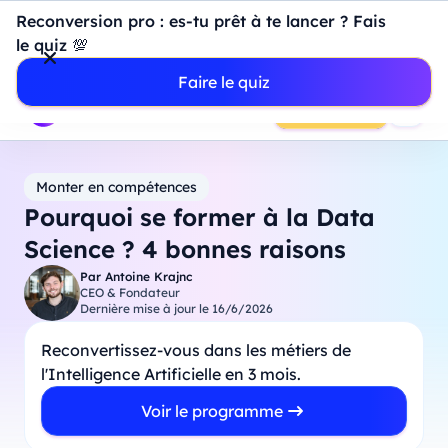
Introduction à Power BI : construisez votre premier
Reconversion pro : es-tu prêt à te lancer ? Fais
dashboard de A à Z
-
Mardi
11
Août
à
18h00
le quiz 💯
Professionnels
Étudiants
Parents
Entreprises
Faire le quiz
Prendre RDV
Monter en compétences
Pourquoi se former à la Data
Science ? 4 bonnes raisons
Par
Antoine Krajnc
CEO & Fondateur
Dernière mise à jour le
16/6/2026
Reconvertissez-vous dans les métiers de
l'Intelligence Artificielle en 3 mois.
Voir le programme