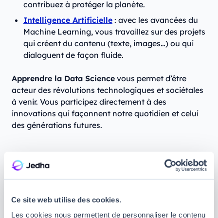
contribuez à protéger la planète.
Intelligence Artificielle
: avec les avancées du
Machine Learning, vous travaillez sur des projets
qui créent du contenu (texte, images…) ou qui
dialoguent de façon fluide.
Apprendre la Data Science
vous permet d’être
acteur des révolutions technologiques et sociétales
à venir. Vous participez directement à des
innovations qui façonnent notre quotidien et celui
des générations futures.
Comment vous former à la Data
Science ?
Ce site web utilise des cookies.
Vous êtes convaincu que la Data Science est faite
pour vous ? Voici comment passer à l’action :
Chez
Les cookies nous permettent de personnaliser le contenu