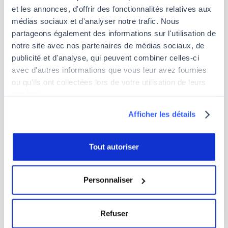
Jedha, nous vous aidons à bâtir votre projet de
et les annonces, d'offrir des fonctionnalités relatives aux
reconversion
dans un secteur à forte demande,
médias sociaux et d'analyser notre trafic. Nous
grâce à nos formations adaptées à votre niveau.
partageons également des informations sur l'utilisation de
notre site avec nos partenaires de médias sociaux, de
Formation Data pour débutant
(Essentials)
:
publicité et d'analyse, qui peuvent combiner celles-ci
notre formation de 2 semaines, idéale pour
avec d'autres informations que vous leur avez fournies
découvrir les bases de la Data Science. Elle vous
ou qu'ils ont collectées lors de votre utilisation de leurs
permet de collecter et stocker des données,
services.
construire vos premiers modèles prédictifs et les
Afficher les détails
déployer en conditions réelles.
Formation Data Scientist
(Fullstack)
: notre
formation de 3 mois pour acquérir des
Tout autoriser
compétences solides en Data Science. Vous
apprendrez à analyser des données complexes,
Personnaliser
développer des algorithmes de Machine
Learning et déployer des solutions Data
performantes.
Refuser
Formation Data Engineer
(Lead)
: notre