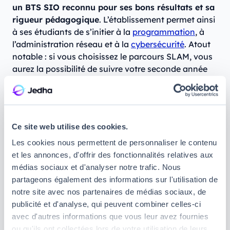
un BTS SIO reconnu pour ses bons résultats et sa
rigueur pédagogique
. L’établissement permet ainsi
à ses étudiants de s’initier à la
programmation
, à
l’administration réseau et à la
cybersécurité
. Atout
notable : si vous choisissez le parcours SLAM, vous
aurez la possibilité de suivre votre seconde année
en alternance, ce qui peut constituer une excellente
porte d’entrée vers l’emploi.
Un choix stratégique donc, si vous cherchez une
Ce site web utilise des cookies.
formation publique sérieuse.
Les cookies nous permettent de personnaliser le contenu
Type d’établissement :
lycée public
et les annonces, d'offrir des fonctionnalités relatives aux
médias sociaux et d'analyser notre trafic. Nous
Admission :
vous devrez candidater en passant
partageons également des informations sur l'utilisation de
par Parcoursup ; en 2024, 23 places étaient
notre site avec nos partenaires de médias sociaux, de
ouvertes, et le taux d’accès était de 40,4 %, et
publicité et d'analyse, qui peuvent combiner celles-ci
plus spécifiquement de 71 % pour les élèves issus
avec d'autres informations que vous leur avez fournies
d’un bac général, 35 % pour ceux issus d’un bac
ou qu'ils ont collectées lors de votre utilisation de leurs