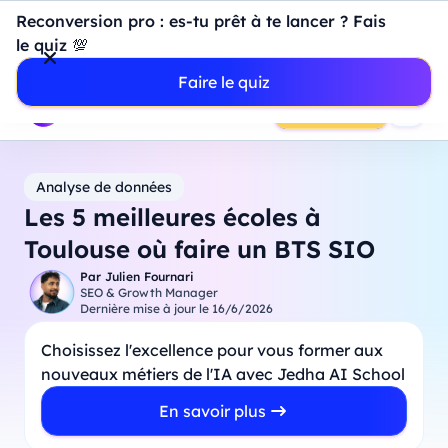
Introduction à Power BI : construisez votre premier
Reconversion pro : es-tu prêt à te lancer ? Fais
dashboard de A à Z
-
Mardi
11
Août
à
18h00
le quiz 💯
Professionnels
Étudiants
Parents
Entreprises
Faire le quiz
Prendre RDV
Analyse de données
Les 5 meilleures écoles à
Toulouse où faire un BTS SIO
Par
Julien Fournari
SEO & Growth Manager
Dernière mise à jour le
16/6/2026
Choisissez l'excellence pour vous former aux
nouveaux métiers de l'IA avec Jedha AI School
En savoir plus