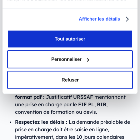
services.
Quelles sont les étapes à suivre pour
Afficher les détails
obtenir le remboursement du FIF PL ?
Tout autoriser
Pour bénéficier du remboursement du FIF PL,
suivez ces étapes :
Personnaliser
Créez votre compte adhérent en ligne :
Connectez-vous sur l'extranet du FIF PL via
https://extranet.fifpl.fr.
Refuser
Joignez les documents nécessaires scannés au
format pdf :
Justificatif URSSAF mentionnant
une prise en charge par le FIF PL, RIB,
convention de formation ou devis.
Respectez les délais :
La demande préalable de
prise en charge doit être saisie en ligne,
impérativement, dans les 10 jours calendaires