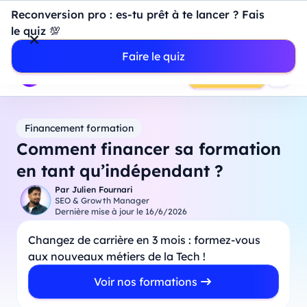
Introduction à Power BI : construisez votre premier
Reconversion pro : es-tu prêt à te lancer ? Fais
dashboard de A à Z
-
Mardi
11
Août
à
18h00
le quiz 💯
Professionnels
Étudiants
Parents
Entreprises
Faire le quiz
Prendre RDV
Financement formation
Comment financer sa formation
en tant qu’indépendant ?
Par
Julien Fournari
SEO & Growth Manager
Dernière mise à jour le
16/6/2026
Changez de carrière en 3 mois : formez-vous
aux nouveaux métiers de la Tech !
Voir nos formations