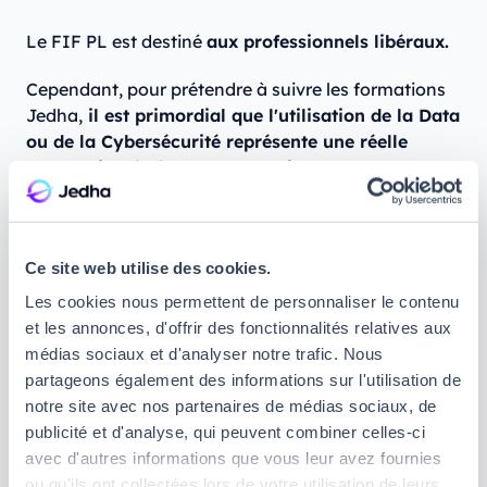
Le FIF PL est destiné
aux professionnels libéraux.
Cependant, pour prétendre à suivre les formations
Jedha,
il est primordial que l'utilisation de la Data
ou de la Cybersécurité représente une réelle
valeur ajoutée à votre profession.
Quel est le montant du FIF PL ?
Ce site web utilise des cookies.
Les cookies nous permettent de personnaliser le contenu
Le FIF PL limite le financement accordé
à un
et les annonces, d'offrir des fonctionnalités relatives aux
plafond de 750 €
, et celui-ci est effectué
par
médias sociaux et d'analyser notre trafic. Nous
remboursement.
Après avoir engagé les frais de
partageons également des informations sur l'utilisation de
formation, vous pouvez vous attendre à un
notre site avec nos partenaires de médias sociaux, de
remboursement de la part du FIF PL entre 2 et 6
publicité et d'analyse, qui peuvent combiner celles-ci
mois suivant la fin de la formation.
avec d'autres informations que vous leur avez fournies
ou qu'ils ont collectées lors de votre utilisation de leurs