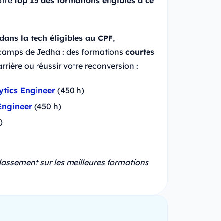
otre
top 15 des formations éligibles à ce
dans la tech éligibles au CPF
,
camps de Jedha : des formations
courtes
rrière ou réussir votre reconversion :
ytics Engineer
(450 h)
Engineer
(450 h)
)
classement sur les meilleures formations