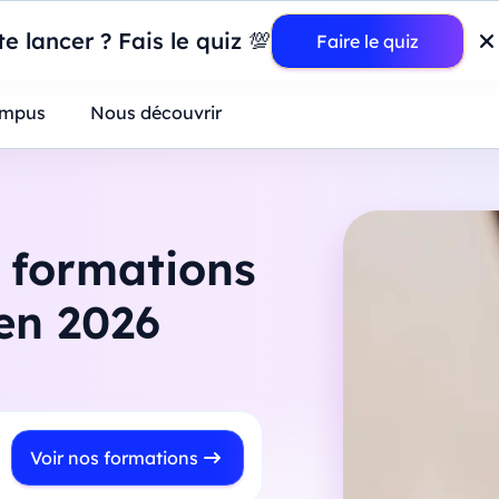
wer BI : construisez votre premier dashboard de A à Z
-
Mardi
11
Ao
e lancer ? Fais le quiz 💯
Faire le quiz
ntreprises
mpus
Nous découvrir
s formations
 en 2026
Voir nos formations