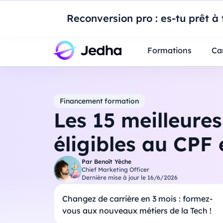
Introduction à Po
Reconversion pro : es-tu prêt à t
Professionnels
Étudiants
Parents
E
Formations
Ca
Financement formation
Les 15 meilleure
éligibles au CPF
Par
Benoît Yèche
Chief Marketing Officer
Dernière mise à jour le
16/6/2026
Changez de carrière en 3 mois : formez-
vous aux nouveaux métiers de la Tech !