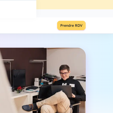
ût
à
18:00
S'inscrire
Prendre RDV