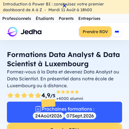
Introduction à Power BI : construisez votre premier
dashboard de A à Z
-
Mardi
11
Août
à
18h00
Professionnels
Étudiants
Parents
Entreprises
Prendre RDV
Formations Data Analyst & Data
Scientist à Luxembourg
Formez-vous à la Data et devenez Data Analyst ou
Data Scientist. En présentiel dans notre école de
Luxembourg ou à distance.
4,9
/5
+4000 alumni
Prochaines formations :
24
Août
2026
07
Sept.
2026