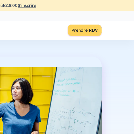
ût
à
18:00
S'inscrire
Prendre RDV