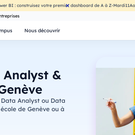
wer BI : construisez votre premier dashboard de A à Z
-
Mardi
11
Ao
ntreprises
mpus
Nous découvrir
 Analyst &
 Genève
 Data Analyst ou Data
e école de Genève ou à