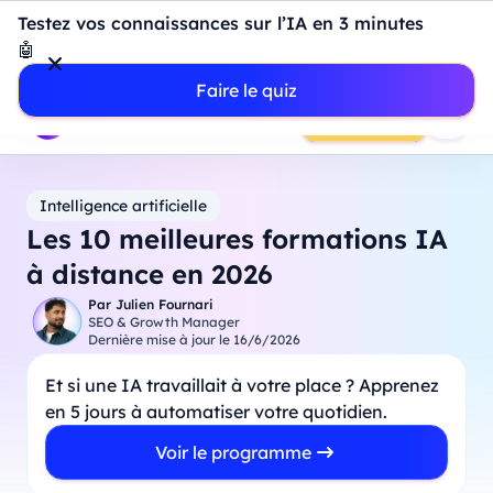
Introduction à Power BI : construisez votre premier
Testez vos connaissances sur l’IA en 3 minutes
dashboard de A à Z
-
Mardi
11
Août
à
18h00
🤖
Professionnels
Étudiants
Parents
Entreprises
Faire le quiz
Prendre RDV
Intelligence artificielle
Les 10 meilleures formations IA
à distance en 2026
Par
Julien Fournari
SEO & Growth Manager
Dernière mise à jour le
16/6/2026
Et si une IA travaillait à votre place ? Apprenez
en 5 jours à automatiser votre quotidien.
Voir le programme