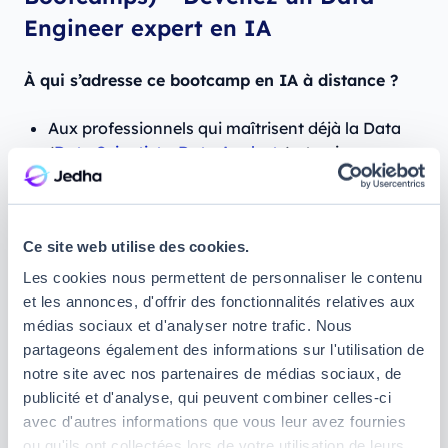
Engineer expert en IA
À qui s’adresse ce bootcamp en IA à distance ?
Aux professionnels qui maîtrisent déjà la Data
(
Data Scientists
,
Data Analysts
) et qui
souhaitent développer une double expertise en
se formant au Data Engineering
Pour rejoindre cette formation, vous devrez déjà
Ce site web utilise des cookies.
avoir au moins deux ans d'expérience en Data,
Les cookies nous permettent de personnaliser le contenu
ou avoir suivi notre formation en Data Science
et les annonces, d'offrir des fonctionnalités relatives aux
médias sociaux et d'analyser notre trafic. Nous
Durée :
partageons également des informations sur l'utilisation de
notre site avec nos partenaires de médias sociaux, de
150 heures de formation à distance
publicité et d'analyse, qui peuvent combiner celles-ci
4 semaines si vous optez pour notre bootcamp
avec d'autres informations que vous leur avez fournies
en ligne à temps plein
ou qu'ils ont collectées lors de votre utilisation de leurs