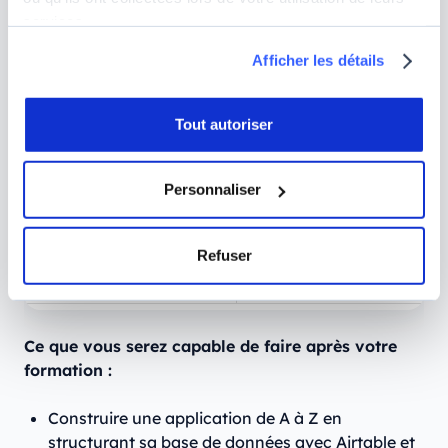
en format hybride
services.
Afficher les détails
Ce que vous apprendrez
Utiliser n8n, Airtable,
Softr et l’IA générative
pour créer vos propres
Tout autoriser
applications
automatisées
Personnaliser
Accompagnement
Formateurs
professionnels en
Refuser
activité, 10 élèves
maximum par groupe
Ce que vous serez capable de faire après votre
formation :
Construire une application de A à Z en
structurant sa base de données avec Airtable et