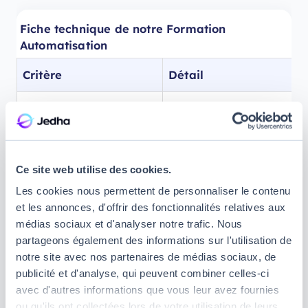
Fiche technique de notre Formation
Automatisation
Critère
Détail
Niveau
Débutant, aucun
prérequis technique
Durée
75 heures (2 semaines
Ce site web utilise des cookies.
temps plein ou
6 semaines temps
Les cookies nous permettent de personnaliser le contenu
partiel)
et les annonces, d'offrir des fonctionnalités relatives aux
médias sociaux et d'analyser notre trafic. Nous
Prix
1 500 €
partageons également des informations sur l'utilisation de
notre site avec nos partenaires de médias sociaux, de
Format
Présentiel
publicité et d'analyse, qui peuvent combiner celles-ci
sur 17 campus
avec d'autres informations que vous leur avez fournies
en France, en ligne ou
ou qu'ils ont collectées lors de votre utilisation de leurs