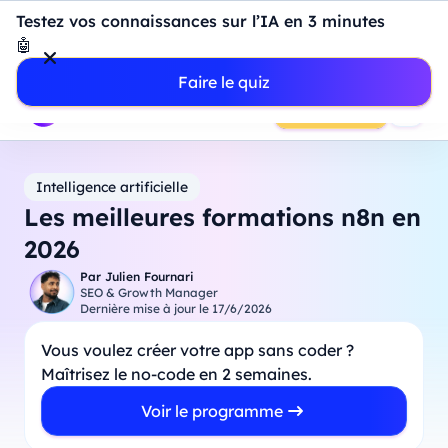
Introduction à Power BI : construisez votre premier
Testez vos connaissances sur l’IA en 3 minutes
dashboard de A à Z
-
Mardi
11
Août
à
18h00
🤖
Professionnels
Étudiants
Parents
Entreprises
Faire le quiz
Prendre RDV
Intelligence artificielle
Les meilleures formations n8n en
2026
Par
Julien Fournari
SEO & Growth Manager
Dernière mise à jour le
17/6/2026
Vous voulez créer votre app sans coder ?
Maîtrisez le no-code en 2 semaines.
Voir le programme