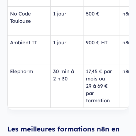
No Code
1 jour
500 €
n8n +
Toulouse
Ambient IT
1 jour
900 € HT
n8n s
Elephorm
30 min à
17,45 € par
n8n +
2 h 30
mois ou
29 à 69 €
par
formation
Les meilleures formations n8n en