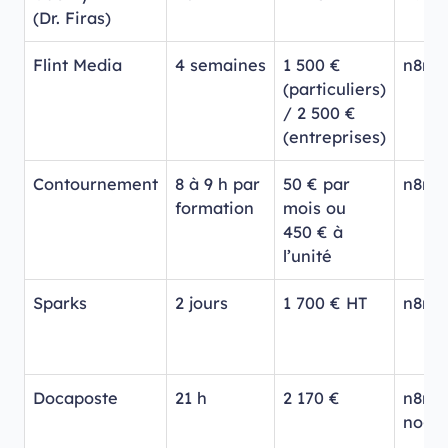
(Dr. Firas)
Flint Media
4 semaines
1 500 €
n8n +
(particuliers)
/ 2 500 €
(entreprises)
Contournement
8 à 9 h par
50 € par
n8n +
formation
mois ou
450 € à
l’unité
Sparks
2 jours
1 700 € HT
n8n +
Docaposte
21 h
2 170 €
n8n +
no-c