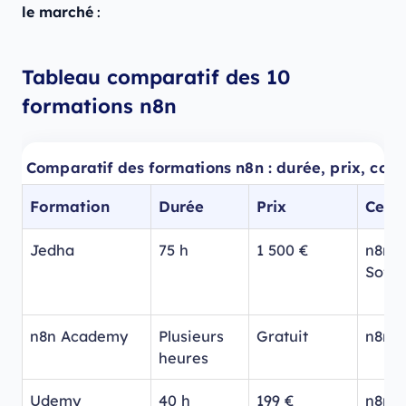
le marché
:
Tableau comparatif des 10
formations n8n
Comparatif des formations n8n : durée, prix, c
Formation
Durée
Prix
Ce q
Jedha
75 h
1 500 €
n8n +
Softr
n8n Academy
Plusieurs
Gratuit
n8n s
heures
Udemy
40 h
199 €
n8n +