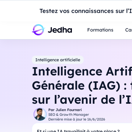
Introduction à Po
Testez vos connaissances sur l’
Professionnels
Étudiants
Parents
E
Formations
Ca
Intelligence artificielle
Intelligence Artif
Générale (IAG) : 
sur l’avenir de l’
Par
Julien Fournari
SEO & Growth Manager
Dernière mise à jour le
16/6/2026
Et si une IA travaillait à votre place ?