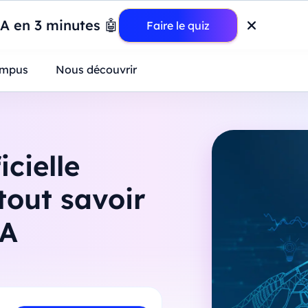
wer BI : construisez votre premier dashboard de A à Z
-
Mardi
11
Ao
IA en 3 minutes 🤖
Faire le quiz
ntreprises
mpus
Nous découvrir
icielle
tout savoir
IA