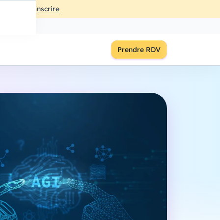
ût
à
18:00
S'inscrire
Prendre RDV