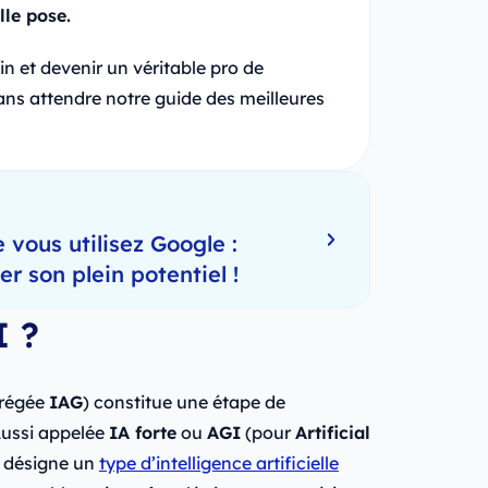
lle pose.
oin et devenir un véritable pro de
z sans attendre notre guide des meilleures
 vous utilisez Google :
 son plein potentiel !
I ?
régée
IAG
) constitue une étape de
. Aussi appelée
IA forte
ou
AGI
(pour
Artificial
G désigne un
type d’intelligence artificielle