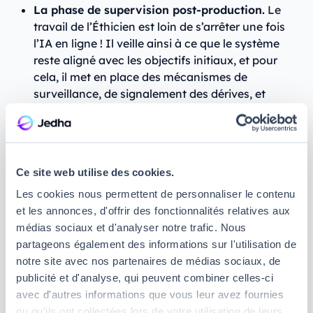
La phase de supervision post-production.
Le
travail de l’Éthicien est loin de s’arrêter une fois
l’IA en ligne ! Il veille ainsi à ce que le système
reste aligné avec les objectifs initiaux, et pour
cela, il met en place des mécanismes de
surveillance, de signalement des dérives, et
participe à l’amélioration continue du système.
Véritable acteur de terrain, l’Éthicien de l’IA travaille
donc main dans la main avec les différents
métiers
Ce site web utilise des cookies.
de l’IA
, mais également les
Data Product Managers
,
les
juristes en IA
et les décideurs.
Les cookies nous permettent de personnaliser le contenu
et les annonces, d'offrir des fonctionnalités relatives aux
médias sociaux et d'analyser notre trafic. Nous
Quelles sont les missions typiques
partageons également des informations sur l'utilisation de
notre site avec nos partenaires de médias sociaux, de
d’un Éthicien DE L’IA ?
publicité et d'analyse, qui peuvent combiner celles-ci
avec d'autres informations que vous leur avez fournies
Loin d’être là pour ralentir les projets d’intelligence
ou qu'ils ont collectées lors de votre utilisation de leurs