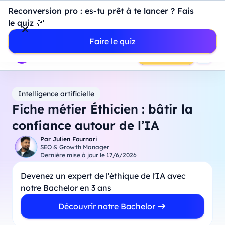
Introduction à Power BI : construisez votre premier
Reconversion pro : es-tu prêt à te lancer ? Fais
dashboard de A à Z
-
Mardi
11
Août
à
18h00
le quiz 💯
Professionnels
Étudiants
Parents
Entreprises
Faire le quiz
Prendre RDV
Intelligence artificielle
Fiche métier Éthicien : bâtir la
confiance autour de l’IA
Par
Julien Fournari
SEO & Growth Manager
Dernière mise à jour le
17/6/2026
Devenez un expert de l'éthique de l'IA avec
notre Bachelor en 3 ans
Découvrir notre Bachelor