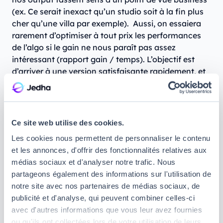
(ex. Ce serait inexact qu’un studio soit à la fin plus
cher qu’une villa par exemple). Aussi, on essaiera
rarement d’optimiser à tout prix les performances
de l’algo si le gain ne nous paraît pas assez
intéressant (rapport gain / temps). L’objectif est
d’arriver à une version satisfaisante rapidement, et
éventuellement d’itérer ensuite.
Ce site web utilise des cookies.
On est en somme assez impliqué dans le business
Les cookies nous permettent de personnaliser le contenu
development en raison de la nécessité de produire
et les annonces, d'offrir des fonctionnalités relatives aux
des estimations.
médias sociaux et d'analyser notre trafic. Nous
partageons également des informations sur l'utilisation de
notre site avec nos partenaires de médias sociaux, de
publicité et d'analyse, qui peuvent combiner celles-ci
avec d'autres informations que vous leur avez fournies
T’occupes-tu de la mise en
ou qu'ils ont collectées lors de votre utilisation de leurs