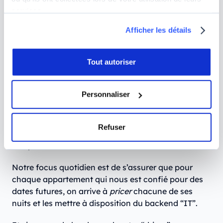
services.
production chez Host'n'Fly ?
Afficher les détails
Étant 3 salariés en Data, on est autonome, avec un
“backend” data que nous gérons nous mêmes et
Tout autoriser
auquel nous accédons. C’est un mélange entre les
trois métiers de Data Analyst, Scientist, Engineer.
Personnaliser
Nous avons nos propres modèles qui tournent en
production, et qui nous permettent de générer des
estimations de revenus. Le backend “IT” s’occupe
Refuser
ensuite de récupérer ces prix et de les pousser sur
nos plateformes.
Notre focus quotidien est de s’assurer que pour
chaque appartement qui nous est confié pour des
dates futures, on arrive à
pricer
chacune de ses
nuits et les mettre à disposition du backend “IT”.