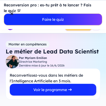
Introduction à Power BI : construisez votre premier
Reconversion pro : es-tu prêt à te lancer ? Fais
dashboard de A à Z
-
Mardi
11
Août
à
18h00
le quiz 💯
Professionnels
Étudiants
Parents
Entreprises
Faire le quiz
Prendre RDV
Monter en compétences
Le métier de Lead Data Scientist
Par
Myriam Emilion
Directrice Marketing
Dernière mise à jour le
16/6/2026
Reconvertissez-vous dans les métiers de
l'Intelligence Artificielle en 3 mois.
Voir le programme