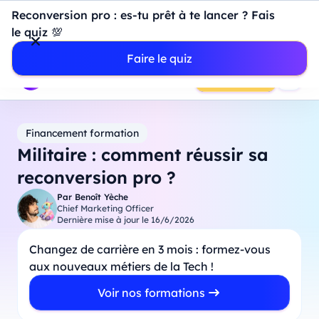
Introduction à Power BI : construisez votre premier
Reconversion pro : es-tu prêt à te lancer ? Fais
dashboard de A à Z
-
Mardi
11
Août
à
18h00
le quiz 💯
Professionnels
Étudiants
Parents
Entreprises
Faire le quiz
Prendre RDV
Financement formation
Militaire : comment réussir sa
reconversion pro ?
Par
Benoît Yèche
Chief Marketing Officer
Dernière mise à jour le
16/6/2026
Changez de carrière en 3 mois : formez-vous
aux nouveaux métiers de la Tech !
Voir nos formations