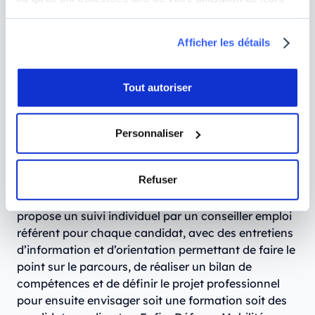
L’accompagnement par Défense
services.
Mobilité
Afficher les détails
C’est quoi Défense Mobilité ?
Défense Mobilité est
un bureau de reconversion militaire qui
Tout autoriser
accompagne le retour à la vie civile des militaires
mais aussi la transition du personnel civil des
Personnaliser
armées, ou des conjoints de professionnels de
l’armée.
Refuser
Ce service est déployé sur le territoire via ses 80
agences de reconversion pour les militaires. Il
propose un suivi individuel par un conseiller emploi
référent pour chaque candidat, avec des entretiens
d’information et d’orientation permettant de faire le
point sur le parcours, de réaliser un bilan de
compétences et de définir le projet professionnel
pour ensuite envisager soit une formation soit des