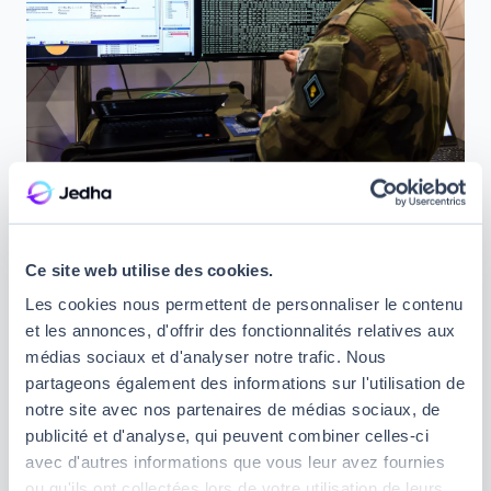
Quelles aides pour se reconvertir
quand on est militaire ?
Ce site web utilise des cookies.
Les cookies nous permettent de personnaliser le contenu
La reconversion est un droit pour les militaires et un
et les annonces, d'offrir des fonctionnalités relatives aux
objectif pour le ministère des armées, qui recrute un
médias sociaux et d'analyser notre trafic. Nous
public jeune pour le dynamisme de ses opérations,
partageons également des informations sur l'utilisation de
et s’engage à accompagner ses recrues dans la
notre site avec nos partenaires de médias sociaux, de
continuation de leurs carrières. C’est pourquoi il
publicité et d'analyse, qui peuvent combiner celles-ci
existe un certain nombre d’aides disponibles :
avec d'autres informations que vous leur avez fournies
ou qu'ils ont collectées lors de votre utilisation de leurs