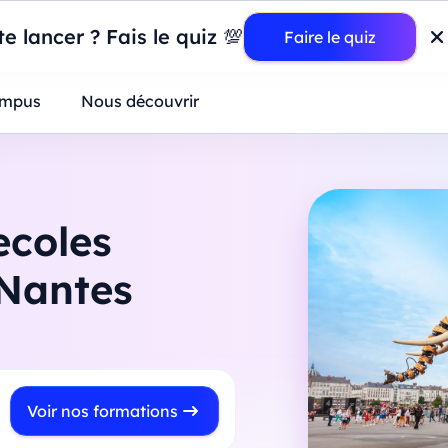
wer BI : construisez votre premier dashboard de A à Z
-
Mardi
11
Ao
e lancer ? Fais le quiz 💯
Faire le quiz
ntreprises
mpus
Nous découvrir
ecoles
 Nantes
Voir nos formations