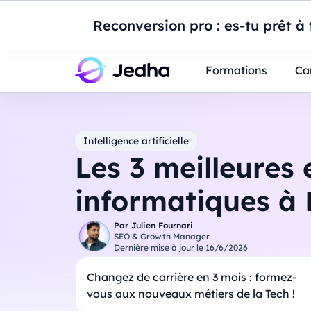
Introduction à Po
Reconversion pro : es-tu prêt à t
Professionnels
Étudiants
Parents
E
Formations
Ca
Intelligence artificielle
Les 3 meilleures 
informatiques à
Par
Julien Fournari
SEO & Growth Manager
Dernière mise à jour le
16/6/2026
Changez de carrière en 3 mois : formez-
vous aux nouveaux métiers de la Tech !