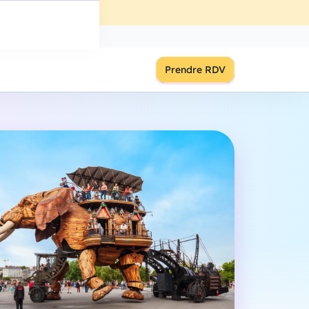
ût
à
18:00
S'inscrire
Prendre RDV