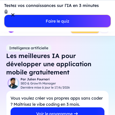
Introduction à Power BI : construisez votre premier
Testez vos connaissances sur l’IA en 3 minutes
dashboard de A à Z
-
Mardi
11
Août
à
18h00
🤖
Professionnels
Étudiants
Parents
Entreprises
Faire le quiz
Prendre RDV
Intelligence artificielle
Les meilleures IA pour
développer une application
mobile gratuitement
Par
Julien Fournari
SEO & Growth Manager
Dernière mise à jour le
17/6/2026
Vous voulez créer vos propres apps sans coder
? Maîtrisez le vibe coding en 3 mois.
Voir le programme