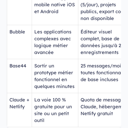
mobile native iOS
(5/jour), projets
et Android
publics, export code
non disponible
Bubble
Les applications
Éditeur visuel
complexes avec
complet, base de
logique métier
données jusqu'à 200
avancée
enregistrements
Base44
Sortir un
25 messages/mois,
prototype métier
toutes fonctionnalit
fonctionnel en
de base incluses
quelques minutes
Claude +
La voie 100 %
Quota de messages
Netlify
gratuite pour un
Claude, hébergemen
site ou un petit
Netlify gratuit
outil