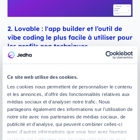
2. Lovable : l'app builder et l’outil de
vibe coding le plus facile à utiliser pour
les profils non techniques
Lovable
est sans conteste la star du moment en
matière de création d'application avec l'IA.
Le
principe est d’une simplicité déconcertante : vous
Ce site web utilise des cookies.
décrivez l’application que vous souhaitez construire
Les cookies nous permettent de personnaliser le contenu
en langage naturel, et l'IA génère tout sous vos
et les annonces, d'offrir des fonctionnalités relatives aux
yeux (interface, code, base de données…). Vous
médias sociaux et d'analyser notre trafic. Nous
voulez modifier quelque chose ? Pas besoin de
partageons également des informations sur l'utilisation de
toucher à la moindre ligne de code, vous expliquez
notre site avec nos partenaires de médias sociaux, de
simplement les changements à effectuer dans la
publicité et d'analyse, qui peuvent combiner celles-ci
même conversation. Ce qui distingue Lovable des
avec d'autres informations que vous leur avez fournies
autres
outils de vibe coding
, c'est qu'il ne se
ou qu'ils ont collectées lors de votre utilisation de leurs