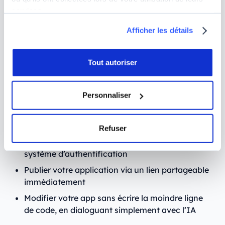
contente pas de générer de simples maquettes ou
services.
prototypes cliquables : les applications créées sont
Afficher les détails
de vraies applications web, accessibles via un lien
que vous pouvez partager immédiatement.
Tout autoriser
Ce que vous pouvez faire gratuitement avec
Lovable :
Personnaliser
Décrire votre application et la voir se construire
en temps réel
Refuser
Obtenir une vraie application web (pas une
simple maquette), avec base de données et
système d’authentification
Publier votre application via un lien partageable
immédiatement
Modifier votre app sans écrire la moindre ligne
de code, en dialoguant simplement avec l’IA