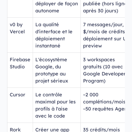
déployer de façon
publiée (hors ligne
autonome
après 30 jours)
v0 by
La qualité
7 messages/jour, 5
Vercel
d'interface et le
$/mois de crédits,
déploiement
déploiement sur UR
instantané
preview
Firebase
L'écosystème
3 workspaces
Studio
Google, du
gratuits (10 avec
prototype au
Google Developer
projet sérieux
Program)
Cursor
Le contrôle
~2 000
maximal pour les
complétions/mois,
profils à l'aise
~50 requêtes Agent
avec le code
Rork
Créer une app
35 crédits/mois