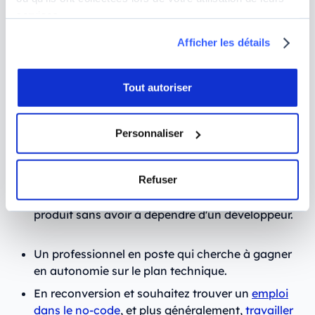
vous partez de zéro. Accessible sans prérequis
services.
technique et proposée en 75 heures, elle vous
offre une porte d’entrée idéale dans l’univers du
Afficher les détails
product building assisté par l’IA.
Avoir un bon niveau en anglais (B1/B2), car si
Tout autoriser
nos cours sont en français, nos ressources
pédagogiques sont elles en anglais.
Personnaliser
Nous vous recommandons notre formation en
vibe coding avec Cursor si vous êtes :
Refuser
Un entrepreneur et souhaitez créer votre propre
produit sans avoir à dépendre d'un développeur.
Un professionnel en poste qui cherche à gagner
en autonomie sur le plan technique.
En reconversion et souhaitez trouver un
emploi
dans le no-code
, et plus généralement,
travailler