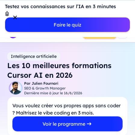
Introduction à Power BI : construisez votre premier
Testez vos connaissances sur l’IA en 3 minutes
dashboard de A à Z
-
Mardi
11
Août
à
18h00
🤖
Professionnels
Étudiants
Parents
Entreprises
Faire le quiz
Prendre RDV
Intelligence artificielle
Les 10 meilleures formations
Cursor AI en 2026
Par
Julien Fournari
SEO & Growth Manager
Dernière mise à jour le
16/6/2026
Vous voulez créer vos propres apps sans coder
? Maîtrisez le vibe coding en 3 mois.
Voir le programme