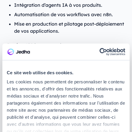
Intégration d’agents IA à vos produits.
Automatisation de vos workflows avec n8n.
Mise en production et pilotage post-déploiement
de vos applications.
Durée :
450 heures, sachant que vous pourrez
suivre cette formation en 3 mois à temps plein, ou
en 7 mois à temps partiel.
Modalités :
formation proposée sur nos 10 campus
Ce site web utilise des cookies.
en France (
Paris
,
Marseille
,
Lyon
,
Strasbourg
…),
Les cookies nous permettent de personnaliser le contenu
entièrement en ligne, ou en format hybride.
et les annonces, d'offrir des fonctionnalités relatives aux
médias sociaux et d'analyser notre trafic. Nous
Prérequis :
partageons également des informations sur l'utilisation de
notre site avec nos partenaires de médias sociaux, de
Maîtriser les bases du no-code et de
publicité et d'analyse, qui peuvent combiner celles-ci
l'automatisation, ou à défaut, suivre notre
avec d'autres informations que vous leur avez fournies
Formation en No Code pour les débutants
si
ou qu'ils ont collectées lors de votre utilisation de leurs