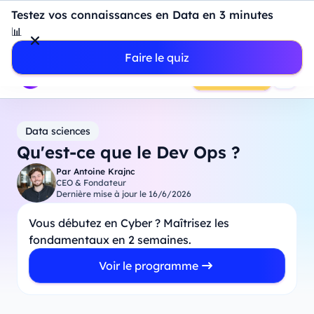
Introduction à Power BI : construisez votre premier
Testez vos connaissances en Data en 3 minutes
dashboard de A à Z
-
Mardi
11
Août
à
18h00
📊
Professionnels
Étudiants
Parents
Entreprises
Faire le quiz
Prendre RDV
Data sciences
Qu'est-ce que le Dev Ops ?
Par
Antoine Krajnc
CEO & Fondateur
Dernière mise à jour le
16/6/2026
Vous débutez en Cyber ? Maîtrisez les
fondamentaux en 2 semaines.
Voir le programme