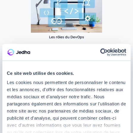
Les rôles du DevOps
Pourquoi parle-t-on de pipeline
DevOps ?
Ce site web utilise des cookies.
Les cookies nous permettent de personnaliser le contenu
La création d'un pipeline DevOps a pour objectif de
et les annonces, d'offrir des fonctionnalités relatives aux
rendre les cycles de travail plus courts, plus rapides,
médias sociaux et d'analyser notre trafic. Nous
automatisés et répétables. Elle va ainsi apporter des
partageons également des informations sur l'utilisation de
changements pour que les équipes puissent
notre site avec nos partenaires de médias sociaux, de
répondre rapidement et efficacement aux besoins
publicité et d'analyse, qui peuvent combiner celles-ci
des parties prenantes ou des utilisateurs.
avec d'autres informations que vous leur avez fournies
ou qu'ils ont collectées lors de votre utilisation de leurs