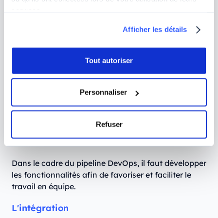
Les étapes du pipeline DevOps
services.
Les étapes du pipeline DevOps forment un cycle
Afficher les détails
répétable à l'infini basé sur la surveillance et
l'automatisation. Il inclut :
Tout autoriser
La planification
Personnaliser
Il s'agit d'une étape qui permet d'ajouter une
nouvelle fonctionnalité ou de modifier celles
existantes à partir des retours clients.
Refuser
Le développement
Dans le cadre du pipeline DevOps, il faut développer
les fonctionnalités afin de favoriser et faciliter le
travail en équipe.
L'intégration