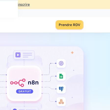
ût
à
18:00
S'inscrire
Prendre RDV