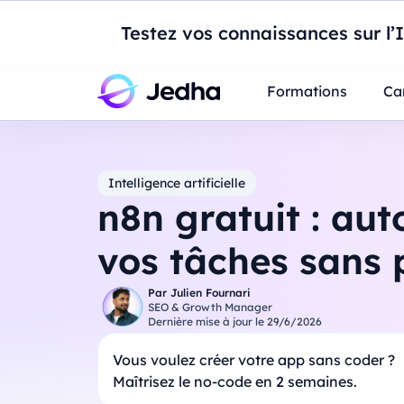
Introduction à Po
Testez vos connaissances sur l’
Professionnels
Étudiants
Parents
E
Formations
Ca
Intelligence artificielle
n8n gratuit : au
vos tâches sans 
Par
Julien Fournari
SEO & Growth Manager
Dernière mise à jour le
29/6/2026
Vous voulez créer votre app sans coder ?
Maîtrisez le no-code en 2 semaines.