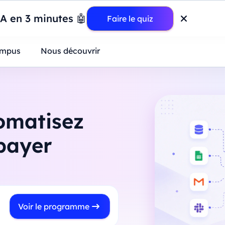
wer BI : construisez votre premier dashboard de A à Z
-
Mardi
11
Ao
IA en 3 minutes 🤖
Faire le quiz
ntreprises
mpus
Nous découvrir
tomatisez
payer
Voir le programme