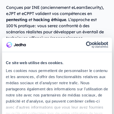
Conçues par INE (anciennement eLearnSecurity),
eJPT et eCPPT valident vos compétences en
pentesting
et
hacking éthique
. L’approche est
100 % pratique : vous serez confronté à des
scénarios réalistes pour développer un éventail de
techniques offensives (reconnaissance,
exploitation, post-exploitation). Moins chères que
l’OSCP, elles sont un excellent tremplin pour
commencer ou progresser dans la sécurité
offensive.
Ce site web utilise des cookies.
Les cookies nous permettent de personnaliser le contenu
Quelle différence entre eJPT et eCPPT ?
et les annonces, d'offrir des fonctionnalités relatives aux
médias sociaux et d'analyser notre trafic. Nous
eJPT (Junior Penetration Tester)
: certificat
partageons également des informations sur l'utilisation de
d’entrée de gamme destiné aux
débutants en
notre site avec nos partenaires de médias sociaux, de
pentest
. Il valide la capacité à identifier et
publicité et d'analyse, qui peuvent combiner celles-ci
exploiter des vulnérabilités de base sur des
avec d'autres informations que vous leur avez fournies
réseaux et applications web.
ou qu'ils ont collectées lors de votre utilisation de leurs