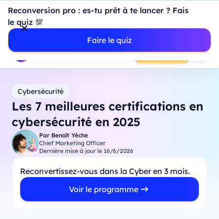
Introduction à Power BI : construisez votre premier
Reconversion pro : es-tu prêt à te lancer ? Fais
dashboard de A à Z
-
Mardi
11
Août
à
18h00
le quiz 💯
Professionnels
Étudiants
Parents
Entreprises
Faire le quiz
Prendre RDV
Cybersécurité
Les 7 meilleures certifications en
cybersécurité en 2025
Par
Benoît Yèche
Chief Marketing Officer
Dernière mise à jour le
16/6/2026
Reconvertissez-vous dans la Cyber en 3 mois.
Voir le programme