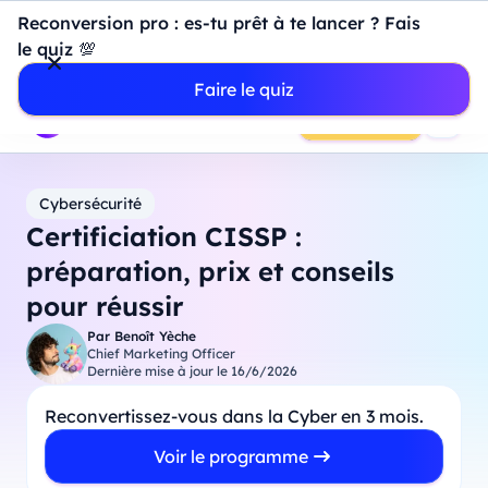
Introduction à Power BI : construisez votre premier
Reconversion pro : es-tu prêt à te lancer ? Fais
dashboard de A à Z
-
Mardi
11
Août
à
18h00
le quiz 💯
Professionnels
Étudiants
Parents
Entreprises
Faire le quiz
Prendre RDV
Cybersécurité
Certificiation CISSP :
préparation, prix et conseils
pour réussir
Par
Benoît Yèche
Chief Marketing Officer
Dernière mise à jour le
16/6/2026
Reconvertissez-vous dans la Cyber en 3 mois.
Voir le programme