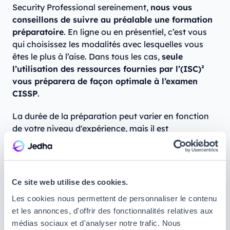
Security Professional sereinement,
nous vous
conseillons de suivre au préalable une formation
préparatoire
. En ligne ou en présentiel, c’est vous
qui choisissez les modalités avec lesquelles vous
êtes le plus à l’aise. Dans tous les cas,
seule
l’utilisation des ressources fournies par l’(ISC)²
vous préparera de façon optimale à l’examen
CISSP
.
La durée de la préparation peut varier en fonction
de votre niveau d'expérience, mais il est
généralement conseillé d’y consacrer plusieurs
mois. Retenez que l’examen final est exigeant et
qu’
une bonne préparation augmentera vos
chances de réussite
. Chez Jedha Bootcamp, nous
Ce site web utilise des cookies.
proposons une préparation en sécurité
Les cookies nous permettent de personnaliser le contenu
informatique poussée. Celle-ci vous donnera le
et les annonces, d'offrir des fonctionnalités relatives aux
socle théorique et pratique nécessaire à la réussite
médias sociaux et d'analyser notre trafic. Nous
de la future certification.