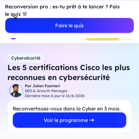
Introduction à Power BI : construisez votre premier
Reconversion pro : es-tu prêt à te lancer ? Fais
dashboard de A à Z
-
Mardi
11
Août
à
18h00
le quiz 💯
Professionnels
Étudiants
Parents
Entreprises
Faire le quiz
Prendre RDV
Cybersécurité
Les 5 certifications Cisco les plus
reconnues en cybersécurité
Par
Julien Fournari
SEO & Growth Manager
Dernière mise à jour le
16/6/2026
Reconvertissez-vous dans la Cyber en 3 mois.
Voir le programme