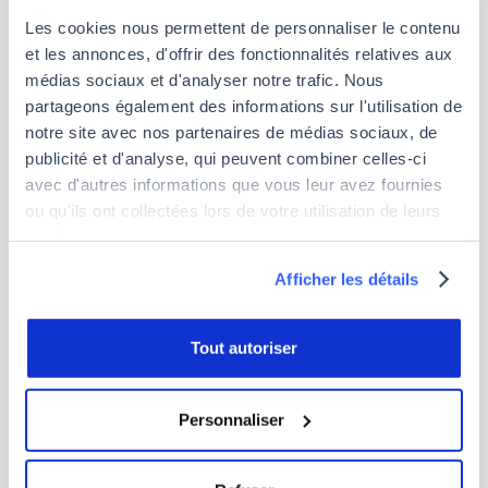
choix entre 4 parcours de spécialisation :
Les cookies nous permettent de personnaliser le contenu
applications de collaboration, contrôle des appels
et les annonces, d'offrir des fonctionnalités relatives aux
et services de mobilité, solutions cloud et
médias sociaux et d'analyser notre trafic. Nous
périphériques, et automatisation des solutions de
partageons également des informations sur l'utilisation de
collaboration Cisco.
notre site avec nos partenaires de médias sociaux, de
publicité et d'analyse, qui peuvent combiner celles-ci
Prix :
400 $ pour votre Core exam, et 300 $ pour
avec d'autres informations que vous leur avez fournies
votre Concentration exam, soit 700 $ au total
ou qu'ils ont collectées lors de votre utilisation de leurs
pour obtenir votre CCNP Collaboration
services.
certification
Prérequis :
si aucun n’est exigé, pour pouvoir
Afficher les détails
réussir, il est fortement recommandé d’avoir au
moins 3 à 5 ans d’expérience dans la mise en
Tout autoriser
œuvre de solutions de collaboration.
Personnaliser
Comment se reconvertir dans la
cybersécurité ?