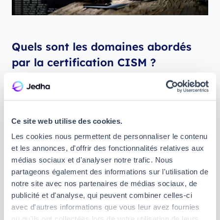
Quels sont les domaines abordés
par la certification CISM ?
La certification Certified Information Security
Manager valide vos compétences en
cybersécurité liées à la gestion de la sécurité de
Ce site web utilise des cookies.
l'information.
Quatre domaines clés sont ainsi
évalués, chacun correspondant à un pourcentage
Les cookies nous permettent de personnaliser le contenu
spécifique de questions à l’examen :
et les annonces, d'offrir des fonctionnalités relatives aux
médias sociaux et d'analyser notre trafic. Nous
La gouvernance de la sécurité de l’information,
partageons également des informations sur l'utilisation de
qui valide votre capacité à aligner les politiques
notre site avec nos partenaires de médias sociaux, de
de sécurité avec les objectifs stratégiques de
publicité et d'analyse, qui peuvent combiner celles-ci
votre entreprise (17 % des questions).
avec d'autres informations que vous leur avez fournies
ou qu'ils ont collectées lors de votre utilisation de leurs