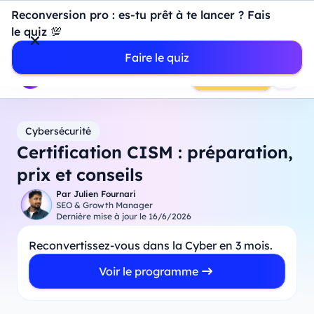
Introduction à Power BI : construisez votre premier
Reconversion pro : es-tu prêt à te lancer ? Fais
dashboard de A à Z
-
Mardi
11
Août
à
18h00
le quiz 💯
Professionnels
Étudiants
Parents
Entreprises
Faire le quiz
Prendre RDV
Cybersécurité
Certification CISM : préparation,
prix et conseils
Par
Julien Fournari
SEO & Growth Manager
Dernière mise à jour le
16/6/2026
Reconvertissez-vous dans la Cyber en 3 mois.
Voir le programme