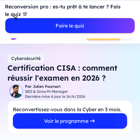
Introduction à Power BI : construisez votre premier
Reconversion pro : es-tu prêt à te lancer ? Fais
dashboard de A à Z
-
Mardi
11
Août
à
18h00
le quiz 💯
Professionnels
Étudiants
Parents
Entreprises
Faire le quiz
Prendre RDV
Cybersécurité
Certification CISA : comment
réussir l'examen en 2026 ?
Par
Julien Fournari
SEO & Growth Manager
Dernière mise à jour le
16/6/2026
Reconvertissez-vous dans la Cyber en 3 mois.
Voir le programme