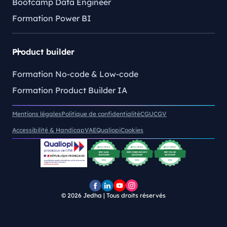
Bootcamp Data Engineer
Formation Power BI
Product builder
Formation No-code & Low-code
Formation Product Builder IA
Mentions légales
Politique de confidentialité
CGU
CGV
Accessibilité & Handicap
VAE
Qualiopi
Cookies
© 2026
Jedha | Tous droits réservés
Page
Page
Chaîne
Pofil
Facebook
LinkedIn
YouTube
Instagram
Jedha
Jedha
Jedha
Jedha