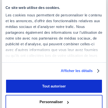
infrastructures face aux risques (16 %).
Ce site web utilise des cookies.
L'acquisition, le développement et
Les cookies nous permettent de personnaliser le contenu
l’implémentation des systèmes d’information,
et les annonces, d'offrir des fonctionnalités relatives aux
pour s’assurer que chaque projet IT est fiable et
médias sociaux et d'analyser notre trafic. Nous
aligné sur la stratégie de votre entreprise (12 %).
partageons également des informations sur l'utilisation de
L'exploitation et la maintenance des systèmes
notre site avec nos partenaires de médias sociaux, de
d’information, pour garantir la performance et la
publicité et d'analyse, qui peuvent combiner celles-ci
stabilité opérationnelle des systèmes (26 %).
avec d'autres informations que vous leur avez fournies
La protection des actifs informationnels, pour
ou qu'ils ont collectées lors de votre utilisation de leurs
protéger les données sensibles contre les
services.
cybermenaces (26 %).
Afficher les détails
Tout autoriser
Personnaliser