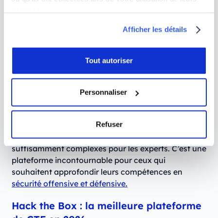
votre niveau
services.
Afficher les détails
Bien établie dans le monde de la cybersécurité et
des CTF, RootMe est une plateforme réputée pour la
diversité et la qualité de ses challenges. RootMe se
Tout autoriser
distingue par son interface intuitive et sa vaste
communauté active, où les utilisateurs peuvent
échanger des astuces et des solutions.
Personnaliser
Les challenges sont classés par niveau de difficulté,
Refuser
permettant aux débutants de progresser
graduellement tout en offrant des défis
suffisamment complexes pour les experts. C’est une
plateforme incontournable pour ceux qui
souhaitent approfondir leurs compétences en
sécurité offensive et défensive.
Hack the Box : la meilleure plateforme