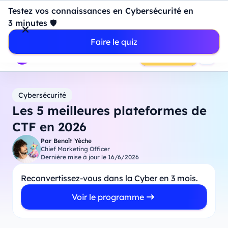
Introduction à Power BI : construisez votre premier
Testez vos connaissances en Cybersécurité en
dashboard de A à Z
-
Mardi
11
Août
à
18h00
3 minutes 🛡️
Professionnels
Étudiants
Parents
Entreprises
Faire le quiz
Prendre RDV
Cybersécurité
Les 5 meilleures plateformes de
CTF en 2026
Par
Benoît Yèche
Chief Marketing Officer
Dernière mise à jour le
16/6/2026
Reconvertissez-vous dans la Cyber en 3 mois.
Voir le programme