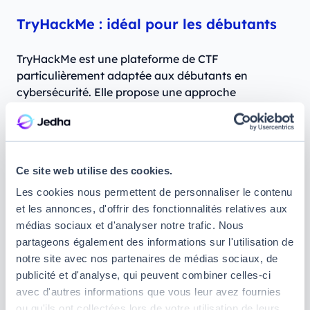
TryHackMe : idéal pour les débutants
TryHackMe est une plateforme de CTF
particulièrement adaptée aux débutants en
cybersécurité. Elle propose une approche
pédagogique unique avec des parcours
d’apprentissage structurés et des laboratoires
interactifs.
Ce site web utilise des cookies.
L’une des forces de TryHackMe réside dans ses
explications détaillées et accessibles, ce qui en fait
Les cookies nous permettent de personnaliser le contenu
une ressource précieuse pour ceux qui découvrent
et les annonces, d'offrir des fonctionnalités relatives aux
le domaine. De plus, la plateforme offre des défis
médias sociaux et d'analyser notre trafic. Nous
CTF pratiques, où les participants peuvent
partageons également des informations sur l'utilisation de
appliquer leurs connaissances dans un
notre site avec nos partenaires de médias sociaux, de
environnement réaliste.
publicité et d'analyse, qui peuvent combiner celles-ci
avec d'autres informations que vous leur avez fournies
Root-me : incontournable quel que soit
ou qu'ils ont collectées lors de votre utilisation de leurs