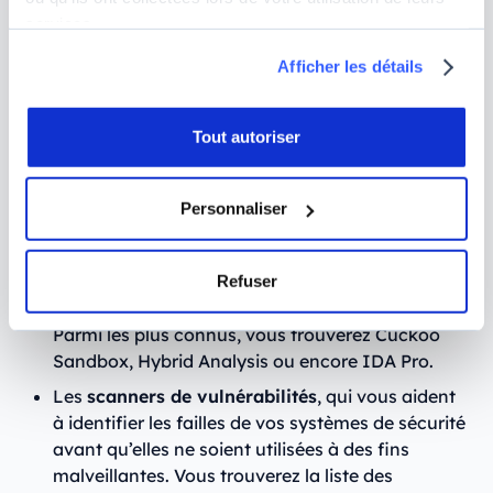
Defender for Endpoint.
services.
Les
portails et flux de Threat Intelligence
, des
bases de données actualisées regroupant les
Afficher les détails
dernières informations disponibles sur les
indicateurs de compromission ou les menaces.
Tout autoriser
Parmi les plus connus, vous trouverez Kaspersky
Threat Intelligence Portal ou encore Recorded
Future.
Personnaliser
Les
outils d’analyse de malwares
, qui
permettent de « désassembler » les logiciels
malveillants pour en comprendre le
Refuser
fonctionnement et ainsi anticiper leurs impacts.
Parmi les plus connus, vous trouverez Cuckoo
Sandbox, Hybrid Analysis ou encore IDA Pro.
Les
scanners de vulnérabilités
, qui vous aident
à identifier les failles de vos systèmes de sécurité
avant qu’elles ne soient utilisées à des fins
malveillantes. Vous trouverez la liste des