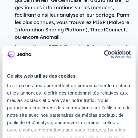
qui permettent de centraliser et d’automatiser la
gestion des informations sur les menaces,
facilitant ainsi leur analyse et leur partage. Parmi
les plus connues, vous trouverez MISP (Malware
Information Sharing Platform), ThreatConnect,
ou encore Anomali.
Les
systèmes SIEM (Security Information and
Event Management)
, collectent et analysent, en
temps réel, les journaux d’évènements afin de
repérer les comportements suspects. Parmi les
Ce site web utilise des cookies.
plus connus, vous trouverez Splunk, IBM
QRadar ou encore ArcSight.
Les cookies nous permettent de personnaliser le contenu
et les annonces, d'offrir des fonctionnalités relatives aux
Les
solutions EDR (Endpoint Detection and
médias sociaux et d'analyser notre trafic. Nous
Response)
, des outils dont le rôle est de détecter
partageons également des informations sur l'utilisation de
et de répondre rapidement aux attaques pour
notre site avec nos partenaires de médias sociaux, de
mieux protéger vos systèmes d’information.
publicité et d'analyse, qui peuvent combiner celles-ci
Parmi les plus connus, vous trouverez
avec d'autres informations que vous leur avez fournies
CrowdStrike, SentinelOne ou encore Microsoft
ou qu'ils ont collectées lors de votre utilisation de leurs