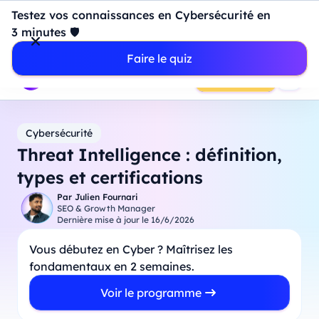
Introduction à Power BI : construisez votre premier
Testez vos connaissances en Cybersécurité en
dashboard de A à Z
-
Mardi
11
Août
à
18h00
3 minutes 🛡️
Professionnels
Étudiants
Parents
Entreprises
Faire le quiz
Prendre RDV
Cybersécurité
Threat Intelligence : définition,
types et certifications
Par
Julien Fournari
SEO & Growth Manager
Dernière mise à jour le
16/6/2026
Vous débutez en Cyber ? Maîtrisez les
fondamentaux en 2 semaines.
Voir le programme