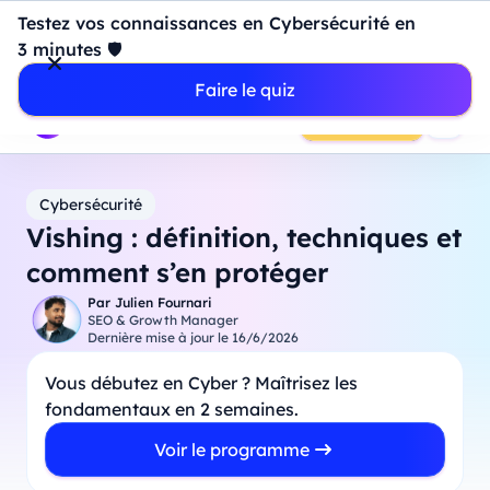
Introduction à Power BI : construisez votre premier
Testez vos connaissances en Cybersécurité en
dashboard de A à Z
-
Mardi
11
Août
à
18h00
3 minutes 🛡️
Professionnels
Étudiants
Parents
Entreprises
Faire le quiz
Prendre RDV
Cybersécurité
Vishing : définition, techniques et
comment s’en protéger
Par
Julien Fournari
SEO & Growth Manager
Dernière mise à jour le
16/6/2026
Vous débutez en Cyber ? Maîtrisez les
fondamentaux en 2 semaines.
Voir le programme