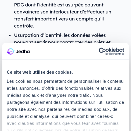
PDG dont l’identité est usurpée pouvant
convaincre son interlocuteur d’effectuer un
transfert important vers un compte qu’il
contrôle.
Usurpation d’identité, les données volées
pouvant servir pour contracter des prêts et
ouvrir de faux comptes bancaires.
Chantage et extorsions répétées, car le vishing
peut également être utilisé par des brouteurs qui
Ce site web utilise des cookies.
utilisent le deep voice pour se faire passer pour
vos proches ou des célébrités afin de vous
Les cookies nous permettent de personnaliser le contenu
manipuler psychologiquement.
et les annonces, d'offrir des fonctionnalités relatives aux
médias sociaux et d'analyser notre trafic. Nous
partageons également des informations sur l'utilisation de
Comment fonctionne l’arnaque par
notre site avec nos partenaires de médias sociaux, de
publicité et d'analyse, qui peuvent combiner celles-ci
Vishing ?
avec d'autres informations que vous leur avez fournies
ou qu'ils ont collectées lors de votre utilisation de leurs