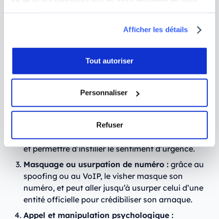
Pour parvenir à tromper et à manipuler leurs
services.
victimes en direct, les hackers ne laissent rien au
hasard et suivent un processus bien rôdé :
Afficher les détails
Récolte d’informations :
l’escroc commence par
Tout autoriser
récolter un maximum d’informations sur ses
cibles, et utilise pour cela les renseignements
issus de
fuites de données
ou disponibles sur les
Personnaliser
réseaux sociaux.
Élaboration d’un scénario crédible :
il choisit
ensuite l’entité à usurper et prépare son
Refuser
message, sa stratégie, qui doit paraître crédible
et permettre d’instiller le sentiment d’urgence.
Masquage ou usurpation de numéro :
grâce au
spoofing ou au VoIP, le visher masque son
numéro, et peut aller jusqu’à usurper celui d’une
entité officielle pour crédibiliser son arnaque.
Appel et manipulation psychologique :