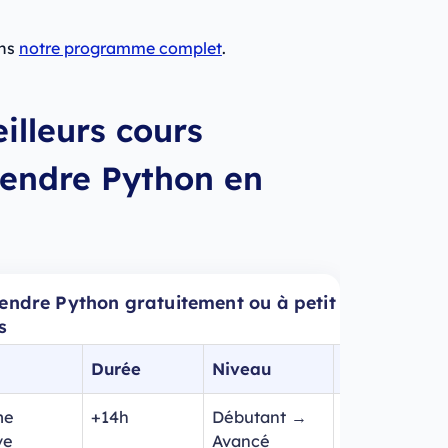
ans
notre programme complet
.
illeurs cours
rendre Python en
endre Python gratuitement ou à petit prix :
s
Durée
Niveau
Langue
me
+14h
Débutant →
🇫🇷 🇬🇧
ve
Avancé