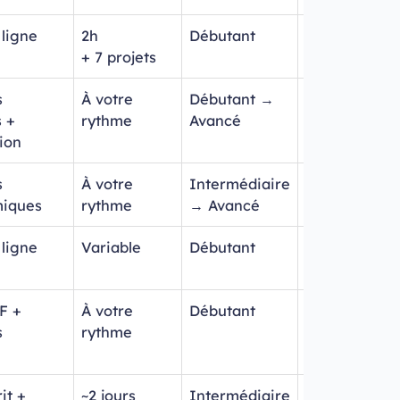
 ligne
2h
Débutant
🇫🇷
+ 7 projets
s
À votre
Débutant →
🇬🇧
s +
rythme
Avancé
tion
s
À votre
Intermédiaire
🇬🇧
miques
rythme
→ Avancé
 ligne
Variable
Débutant
🇬🇧
F +
À votre
Débutant
🇫🇷
s
rythme
it +
~2 jours
Intermédiaire
🇬🇧