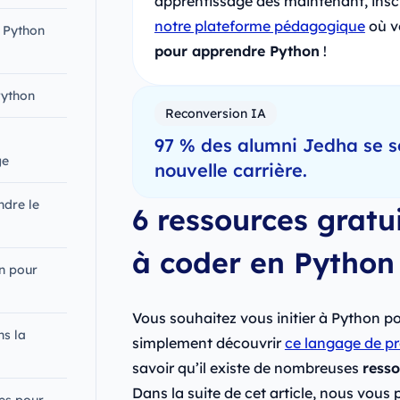
apprentissage dès maintenant, insc
notre plateforme pédagogique
où v
e Python
pour apprendre Python
!
Python
Reconversion IA
97 % des alumni Jedha se s
ge
nouvelle carrière.
ndre le
6 ressources gratu
à coder en Python
n pour
Vous souhaitez vous initier à Python p
ns la
simplement découvrir
ce langage de 
savoir qu’il existe de nombreuses
resso
Dans la suite de cet article, nous vous 
tes pour