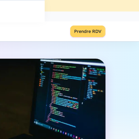
ût
à
18:00
S'inscrire
Prendre RDV