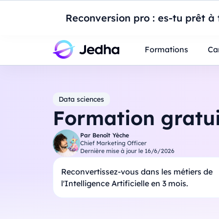
Introduction à Po
Reconversion pro : es-tu prêt à t
Professionnels
Étudiants
Parents
E
Formations
Ca
Data sciences
Formation gratui
Par
Benoît Yèche
Chief Marketing Officer
Dernière mise à jour le
16/6/2026
Reconvertissez-vous dans les métiers de
l'Intelligence Artificielle en 3 mois.