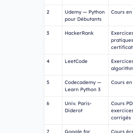
2
Udemy — Python
Cours en
pour Débutants
3
HackerRank
Exercice
pratique
certifica
4
LeetCode
Exercice
algorith
5
Codecademy —
Cours en
Learn Python 3
6
Univ. Paris-
Cours PD
Diderot
exercice
corrigés
7
Google for
Cours écr