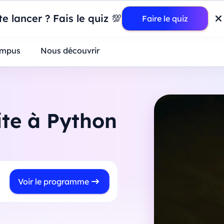
wer BI : construisez votre premier dashboard de A à Z
-
Mardi
11
Ao
e lancer ? Fais le quiz 💯
Faire le quiz
ntreprises
mpus
Nous découvrir
te à Python
Voir le programme