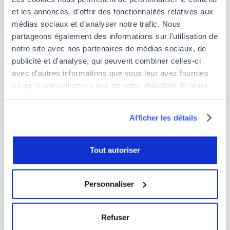
Machine Learning et Data Science
dans des écoles
et les annonces, d'offrir des fonctionnalités relatives aux
d'ingénieurs ou universités vous offre un socle
médias sociaux et d'analyser notre trafic. Nous
théorique solide. Toutefois, ces formations sont
partageons également des informations sur l'utilisation de
souvent longues et moins orientées vers la pratique
notre site avec nos partenaires de médias sociaux, de
quotidienne.
publicité et d'analyse, qui peuvent combiner celles-ci
avec d'autres informations que vous leur avez fournies
Formations spécialisées et pratiques :
pour une
ou qu'ils ont collectées lors de votre utilisation de leurs
reconversion rapide et une mise en application
services.
concrète, nos formations chez Jedha sont idéales.
Afficher les détails
Nous proposons plusieurs parcours adaptés à votre
niveau, afin de vous permettre d'apprendre le
machine learning efficacement et d'acquérir des
Tout autoriser
compétences directement applicables en entreprise
:
Personnaliser
Formation Data pour débutant
(Essentials) :
une formation de 2 semaines pour ceux qui n'ont
Refuser
aucune connaissance technique, conçue pour