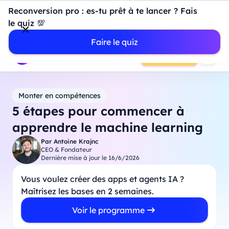
Introduction à Power BI : construisez votre premier
Reconversion pro : es-tu prêt à te lancer ? Fais
dashboard de A à Z
-
Mardi
11
Août
à
18h00
le quiz 💯
Professionnels
Étudiants
Parents
Entreprises
Faire le quiz
Prendre RDV
Monter en compétences
5 étapes pour commencer à
apprendre le machine learning
Par
Antoine Krajnc
CEO & Fondateur
Dernière mise à jour le
16/6/2026
Vous voulez créer des apps et agents IA ?
Maîtrisez les bases en 2 semaines.
Voir le programme