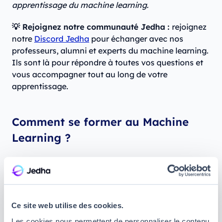
apprentissage du machine learning.
💡 Rejoignez notre communauté Jedha :
rejoignez
notre
Discord Jedha
pour échanger avec nos
professeurs, alumni et experts du machine learning.
Ils sont là pour répondre à toutes vos questions et
vous accompagner tout au long de votre
apprentissage.
Comment se former au Machine
Learning ?
Si vous envisagez d'apprendre le machine learning,
sachez qu'il est crucial de ne pas vous lancer seul
dans ce parcours complexe. Vous pouvez opter
pour deux grandes approches :
Ce site web utilise des cookies.
Parcours universitaire :
suivre un
master en
Les cookies nous permettent de personnaliser le contenu