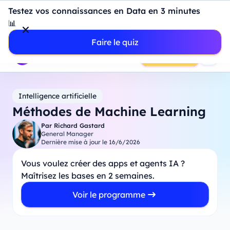
Introduction à Power BI : construisez votre premier
Testez vos connaissances en Data en 3 minutes
dashboard de A à Z
-
Mardi
11
Août
à
18h00
📊
Professionnels
Étudiants
Parents
Entreprises
Faire le quiz
Prendre RDV
Intelligence artificielle
Méthodes de Machine Learning
Par
Richard Gastard
General Manager
Dernière mise à jour le
16/6/2026
Vous voulez créer des apps et agents IA ?
Maîtrisez les bases en 2 semaines.
Voir le programme