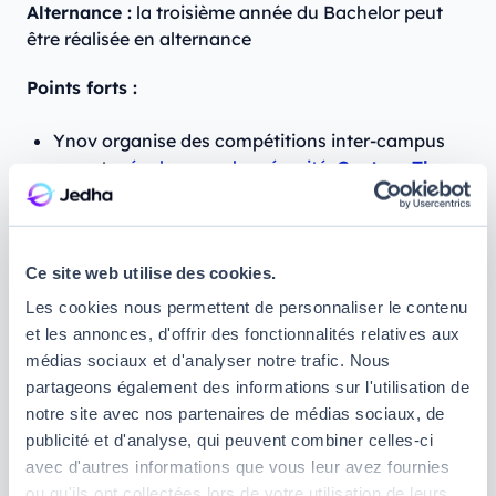
Alternance :
la troisième année du Bachelor peut
être réalisée en alternance
Points forts :
Ynov organise des compétitions inter-campus
ou entre
écoles en cybersécurité
:
Capture The
Flag
(CTF), Simulations de cyberattaques
Purple
Pill
,
Challenge European Cyber Cup
… Cela vous
permet d'apprendre la sécurité informatique de
Ce site web utilise des cookies.
manière concrète et ludique !
Les cookies nous permettent de personnaliser le contenu
Les élèves d'Ynov bénéficient d'un accès illimité
et les annonces, d'offrir des fonctionnalités relatives aux
et gratuit à
une plateforme dédiée pour
médias sociaux et d'analyser notre trafic. Nous
s'entraîner en cybersécurité.
partageons également des informations sur l'utilisation de
L'école a des partenariats privilégiés avec de
notre site avec nos partenaires de médias sociaux, de
nombreuses grandes entreprises françaises ce
publicité et d'analyse, qui peuvent combiner celles-ci
qui facilite votre insertion professionnelle.
avec d'autres informations que vous leur avez fournies
ou qu'ils ont collectées lors de votre utilisation de leurs