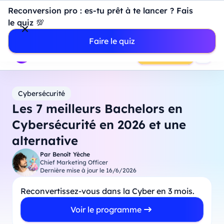
Introduction à Power BI : construisez votre premier
Reconversion pro : es-tu prêt à te lancer ? Fais
dashboard de A à Z
-
Mardi
11
Août
à
18h00
le quiz 💯
Professionnels
Étudiants
Parents
Entreprises
Faire le quiz
Prendre RDV
Cybersécurité
Les 7 meilleurs Bachelors en
Cybersécurité en 2026 et une
alternative
Par
Benoît Yèche
Chief Marketing Officer
Dernière mise à jour le
16/6/2026
Reconvertissez-vous dans la Cyber en 3 mois.
Voir le programme