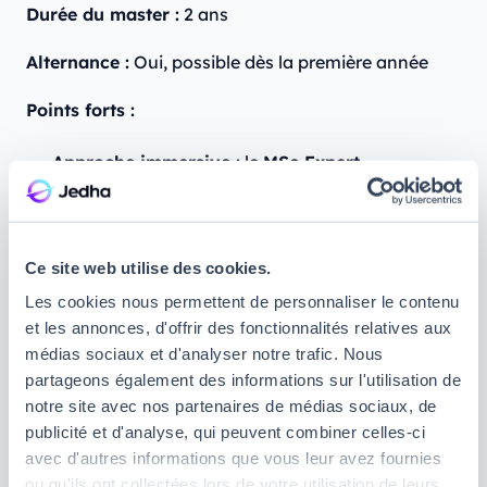
Durée du master :
2 ans
Alternance :
Oui, possible dès la première année
Points forts :
Approche immersive :
le
MSc Expert
Cybersecurité
de la Guardia School est conçu
pour offrir une vision à 360° des enjeux de la
cybersécurité, combinant enseignement
théorique et application pratique grâce à une
Ce site web utilise des cookies.
pédagogie par projets.
Les cookies nous permettent de personnaliser le contenu
Pédagogie par projets :
avec près de 20 projets
et les annonces, d'offrir des fonctionnalités relatives aux
réalisés sur deux ans, le master valorise
médias sociaux et d'analyser notre trafic. Nous
l'apprentissage actif. Chaque projet contribue à
partageons également des informations sur l'utilisation de
un book de compétences, témoignant des
notre site avec nos partenaires de médias sociaux, de
savoir-faire acquis. Cette approche est renforcée
publicité et d'analyse, qui peuvent combiner celles-ci
par l'intervention de professionnels du secteur,
avec d'autres informations que vous leur avez fournies
transformant la salle de classe en un espace de
ou qu'ils ont collectées lors de votre utilisation de leurs