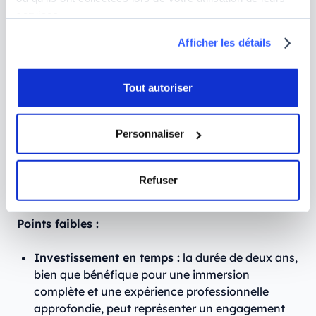
coaching et d'application directe des
services.
connaissances.
Afficher les détails
Alternance et expérience professionnelle :
dès
la première année, l'alternance permet aux
Tout autoriser
étudiants une immersion dans le monde du
travail, qui est complétée par des stages et des
interactions régulières avec des professionnels
Personnaliser
via des masterclasses et des visites d'
entreprises
en cybersécurité
. Cette expérience enrichissante
vous prépare à intégrer efficacement le marché
Refuser
du travail.
Points faibles :
Investissement en temps :
la durée de deux ans,
bien que bénéfique pour une immersion
complète et une expérience professionnelle
approfondie, peut représenter un engagement