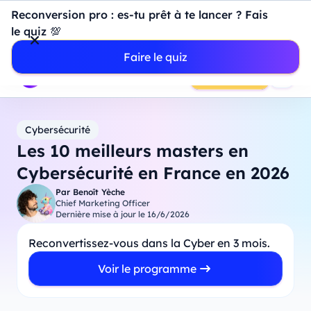
Introduction à Power BI : construisez votre premier
Reconversion pro : es-tu prêt à te lancer ? Fais
dashboard de A à Z
-
Mardi
11
Août
à
18h00
le quiz 💯
Professionnels
Étudiants
Parents
Entreprises
Faire le quiz
Prendre RDV
Cybersécurité
Les 10 meilleurs masters en
Cybersécurité en France en 2026
Par
Benoît Yèche
Chief Marketing Officer
Dernière mise à jour le
16/6/2026
Reconvertissez-vous dans la Cyber en 3 mois.
Voir le programme