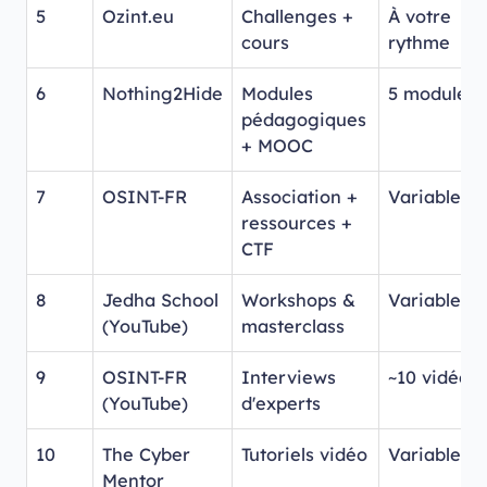
5
Ozint.eu
Challenges +
À votre
cours
rythme
6
Nothing2Hide
Modules
5 modules
pédagogiques
+ MOOC
7
OSINT-FR
Association +
Variable
ressources +
CTF
8
Jedha School
Workshops &
Variable
(YouTube)
masterclass
9
OSINT-FR
Interviews
~10 vidéos
(YouTube)
d'experts
10
The Cyber
Tutoriels vidéo
Variable
Mentor