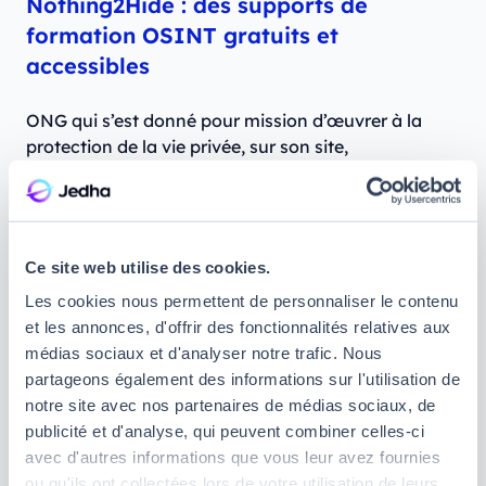
Nothing2Hide : des supports de
formation OSINT gratuits et
accessibles
ONG qui s’est donné pour mission d’œuvrer à la
protection de la vie privée, sur son site,
Nothing2Hide
propose des formations gratuites en
OSINT aux pigistes, journalistes indépendants,
militants, activistes, et ONG. En plus de cela,
l’organisation met à votre disposition les
Ce site web utilise des cookies.
présentations des
cinq modules de sa formation
Les cookies nous permettent de personnaliser le contenu
gratuitement pour que vous ayez un aperçu de ce
et les annonces, d'offrir des fonctionnalités relatives aux
qui est prévu.
Au programme, vous apprendrez
médias sociaux et d'analyser notre trafic. Nous
notamment à :
partageons également des informations sur l'utilisation de
notre site avec nos partenaires de médias sociaux, de
Préparer votre environnement de travail
publicité et d'analyse, qui peuvent combiner celles-ci
Vérifier l’authenticité des images et vidéos
avec d'autres informations que vous leur avez fournies
trouvées sur Internet pour vous assurer qu’il ne
ou qu'ils ont collectées lors de votre utilisation de leurs