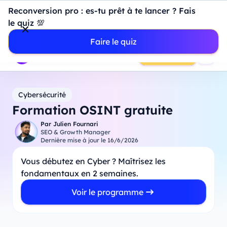
Introduction à Power BI : construisez votre premier
Reconversion pro : es-tu prêt à te lancer ? Fais
dashboard de A à Z
-
Mardi
11
Août
à
18h00
le quiz 💯
Professionnels
Étudiants
Parents
Entreprises
Faire le quiz
Prendre RDV
Cybersécurité
Formation OSINT gratuite
Par
Julien Fournari
SEO & Growth Manager
Dernière mise à jour le
16/6/2026
Vous débutez en Cyber ? Maîtrisez les
fondamentaux en 2 semaines.
Voir le programme