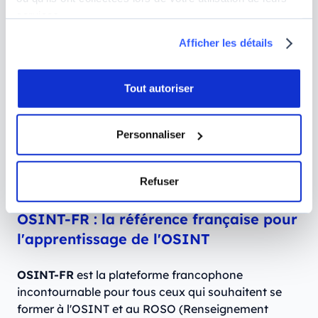
s’agisse pas de faux ou de deepfake
services.
Trouver des informations précises sur une
Afficher les détails
personne ou un lieu grâce au web
Explorer de fond en comble les profils sur les
réseaux sociaux pour trouver des informations
Tout autoriser
intéressantes
Personnaliser
Et si vous voulez aller plus loin, Nothing2Hide vous
propose également des
MOOC gratuits en OSINT
et en cybersécurité
, en partenariat avec le projet
Refuser
Totem.
OSINT-FR : la référence française pour
l'apprentissage de l'OSINT
OSINT-FR
est la plateforme francophone
incontournable pour tous ceux qui souhaitent se
former à l'OSINT et au ROSO (Renseignement